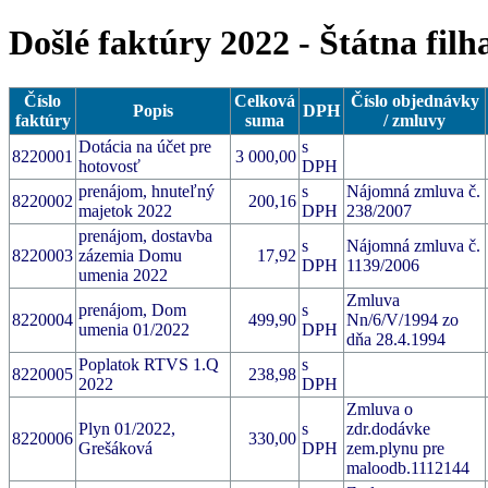
Došlé faktúry 2022 - Štátna fil
Číslo
Celková
Číslo objednávky
Popis
DPH
faktúry
suma
/ zmluvy
Dotácia na účet pre
s
8220001
3 000,00
hotovosť
DPH
prenájom, hnuteľný
s
Nájomná zmluva č.
8220002
200,16
majetok 2022
DPH
238/2007
prenájom, dostavba
s
Nájomná zmluva č.
8220003
zázemia Domu
17,92
DPH
1139/2006
umenia 2022
Zmluva
prenájom, Dom
s
8220004
499,90
Nn/6/V/1994 zo
umenia 01/2022
DPH
dňa 28.4.1994
Poplatok RTVS 1.Q
s
8220005
238,98
2022
DPH
Zmluva o
Plyn 01/2022,
s
zdr.dodávke
8220006
330,00
Grešáková
DPH
zem.plynu pre
maloodb.1112144