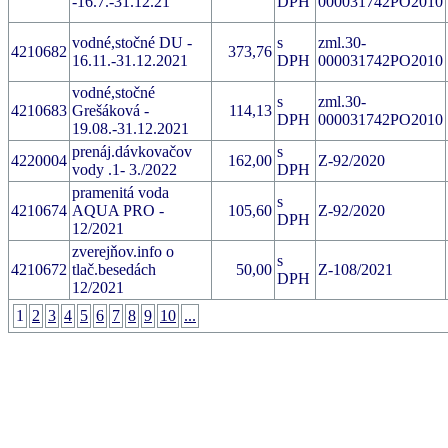
-16.7.-31.12.21
DPH
000031742PO2010
vodné,stočné DU -
s
zml.30-
4210682
373,76
16.11.-31.12.2021
DPH
000031742PO2010
vodné,stočné
s
zml.30-
4210683
Grešáková -
114,13
DPH
000031742PO2010
19.08.-31.12.2021
prenáj.dávkovačov
s
4220004
162,00
Z-92/2020
vody .1- 3./2022
DPH
pramenitá voda
s
4210674
AQUA PRO -
105,60
Z-92/2020
DPH
12/2021
zverejňov.info o
s
4210672
tlač.besedách
50,00
Z-108/2021
DPH
12/2021
1
2
3
4
5
6
7
8
9
10
...