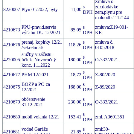
Zmluva o
s
zdr.dodávke
8220007
Plyn 01/2022, byty
11,00
DPH
zem.plynu pre
maloodb.1112144
PPU-pravid.servis
s
zmluva:Z19-001-
4210673
85,05
výťahu DU 12/2021
DPH
KE
prenaj. kopírky 12/21
s
zmluva č.
4210676
118,26
/sekretariát/
DPH
01052018
služby vizážistu-
s
4220005
účink. Novoročný
180,00
O-332/2021
DPH
konc. 1.1.2022
s
4210677
PHM 12/2021
18,72
Z-80/2020
DPH
BOZP a PO za
s
4210675
168,00
Z-89/2020
12/2021
DPH
občerstvenie
s
4210679
230,00
O-333/2021
31.12.2021
DPH
s
4210680
mobil.volania 12/21
153,41
zml. A3691351
DPH
vodné Garáže
s
zml:30-
4210681
21,85