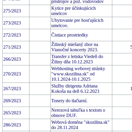
prístrojov a pož. vodovodov
Kytice pre účinkujúcich
275/2023
umelcov
Ubytovanie pre hosťujúcich
273/2023
umelcov.
272/2023
Čistiace prostriedky
Žilinský miešaný zbor na
271/2023
Vianočné koncerty 2023.
Transfer z letiska Viedeň do
266/2023
Žiliny dňa 10.12.2023
Webhosting webovej stránky
270/2023
"www.skozilina.sk" od
10.1.2024-10.1.2025
Služby dirigenta Adriana
267/2023
Kokoša na deň 6.12.2023
269/2023
Tonery do tlačiarní.
Nerezová tabuľka s textom o
265/2023
obnove DUF.
Webová doména "skozilina.sk"
286/2023
do 28.11.2024