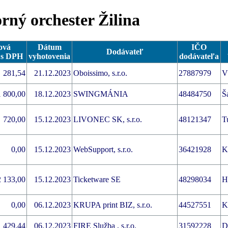
ný orchester Žilina
ová
Dátum
IČO
Dodávateľ
 s DPH
vyhotovenia
dodávateľa
281,54
21.12.2023
Oboissimo, s.r.o.
27887979
V
1 800,00
18.12.2023
SWINGMÁNIA
48484750
Š
720,00
15.12.2023
LIVONEC SK, s.r.o.
48121347
T
0,00
15.12.2023
WebSupport, s.r.o.
36421928
K
2 133,00
15.12.2023
Ticketware SE
48298034
H
0,00
06.12.2023
KRUPA print BIZ, s.r.o.
44527551
K
429,44
06.12.2023
FIRE Služba , s.r.o.
31592228
D