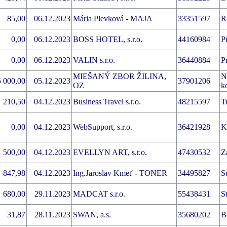
85,00
06.12.2023
Mária Plevková - MAJA
33351597
R
0,00
06.12.2023
BOSS HOTEL, s.r.o.
44160984
P
0,00
06.12.2023
VALIN s.r.o.
36440884
P
MIEŠANÝ ZBOR ŽILINA,
N
5 000,00
05.12.2023
37901206
OZ
k
210,50
04.12.2023
Business Travel s.r.o.
48215597
T
0,00
04.12.2023
WebSupport, s.r.o.
36421928
K
1 500,00
04.12.2023
EVELLYN ART, s.r.o.
47430532
Z
847,98
04.12.2023
Ing.Jaroslav Kmeť - TONER
34495827
S
680,00
29.11.2023
MADCAT s.r.o.
55438431
S
31,87
28.11.2023
SWAN, a.s.
35680202
B