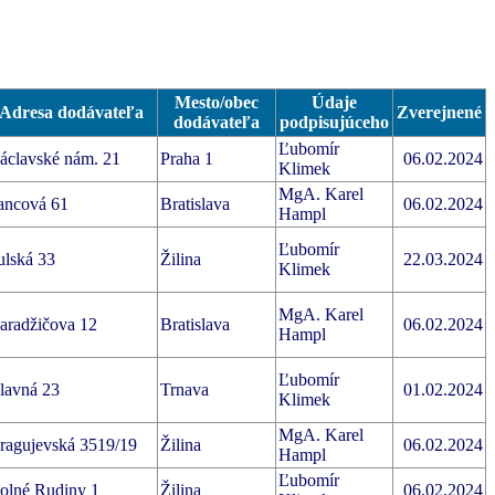
Mesto/obec
Údaje
Adresa dodávateľa
Zverejnené
dodávateľa
podpisujúceho
Ľubomír
áclavské nám. 21
Praha 1
06.02.2024
Klimek
MgA. Karel
ancová 61
Bratislava
06.02.2024
Hampl
Ľubomír
ulská 33
Žilina
22.03.2024
Klimek
MgA. Karel
aradžičova 12
Bratislava
06.02.2024
Hampl
Ľubomír
lavná 23
Trnava
01.02.2024
Klimek
MgA. Karel
ragujevská 3519/19
Žilina
06.02.2024
Hampl
Ľubomír
olné Rudiny 1
Žilina
06.02.2024