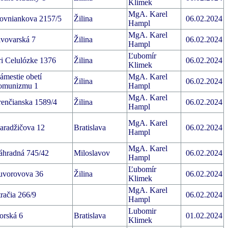
Klimek
MgA. Karel
ovniankova 2157/5
Žilina
06.02.2024
Hampl
MgA. Karel
ivovarská 7
Žilina
06.02.2024
Hampl
Ľubomír
ri Celulózke 1376
Žilina
06.02.2024
Klimek
ámestie obetí
MgA. Karel
Žilina
06.02.2024
omunizmu 1
Hampl
MgA. Karel
renčianska 1589/4
Žilina
06.02.2024
Hampl
MgA. Karel
aradžičova 12
Bratislava
06.02.2024
Hampl
MgA. Karel
áhradná 745/42
Miloslavov
06.02.2024
Hampl
Ľubomír
uvorovova 36
Žilina
06.02.2024
Klimek
MgA. Karel
tračia 266/9
06.02.2024
Hampl
Lubomir
orská 6
Bratislava
01.02.2024
Klimek