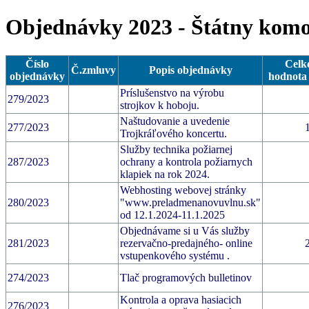
Objednávky 2023 - Štátny komor
Číslo
Celk
Č.zmluvy
Popis objednávky
objednávky
hodnota
Príslušenstvo na výrobu
279/2023
strojkov k hoboju.
Naštudovanie a uvedenie
277/2023
Trojkráľového koncertu.
Služby technika požiarnej
287/2023
ochrany a kontrola požiarnych
klapiek na rok 2024.
Webhosting webovej stránky
280/2023
"www.preladmenanovuvlnu.sk"
od 12.1.2024-11.1.2025
Objednávame si u Vás služby
281/2023
rezervačno-predajného- online
vstupenkového systému .
274/2023
Tlač programových bulletinov
Kontrola a oprava hasiacich
276/2023