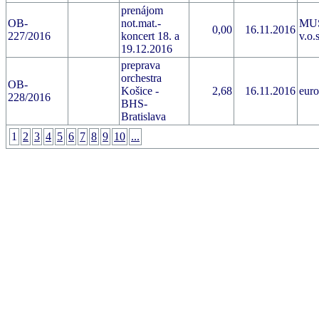
prenájom
OB-
not.mat.-
MU
0,00
16.11.2016
227/2016
koncert 18. a
v.o.s
19.12.2016
preprava
orchestra
OB-
Košice -
2,68
16.11.2016
euro
228/2016
BHS-
Bratislava
1
2
3
4
5
6
7
8
9
10
...