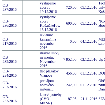
vystúpenie
Tec
OB-
zboru ,
720,00
05.12.2016
univ
237/2016
19.12.2016
Koši
vystúpenie
OB-
zboru
"Ko
600,00
05.12.2016
236/2016
Koš.učiteľov,
zbor
18.12.2016
reklamná
OB-
kampaň na
ME
0,00
04.12.2016
217/2016
november
s.r.o
2016
stravné lístky
OB-
na mesiac
7 952,00
02.12.2016
Up S
235/2016
November
2016
OB-
tlač plagátov
456,00
01.12.2016
DOLI
234/2016
Vianoce
prenájom
Obč
OB-
notového
242,00
01.12.2016
zdru
233/2016
materiálu
Dan
kancel.potreby
OB-
(CVO
87,95
21.11.2016
ŠEVT
232/2016
MKSR)