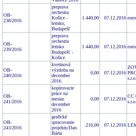
preprava
orchestra
OB-
Košice -
1 440,00
07.12.2016
euro
238/2016
letisko,
Budapešť
preprava
orchestra
OB-
letisko
1 440,00
07.12.2016
euro
239/2016
Budapešť -
Košice
kvetinová
ZO
OB-
výzdoba na
0,00
07.12.2016
PR
240/2016
december
s.r.o
2016
kopírovacie
práce na
OB-
CC
mesiac
0,00
07.12.2016
241/2016
s.r.o
december
2016
grafické
OB-
spracovanie
216,00
07.12.2016
LEM
243/2016
projektu:Dan
Bárta