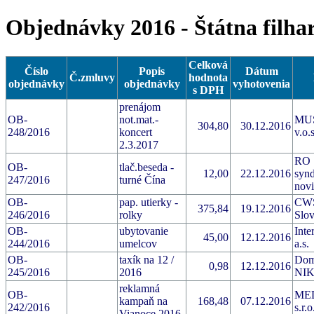
Objednávky 2016 - Štátna filha
Celková
Číslo
Popis
Dátum
Č.zmluvy
hodnota
objednávky
objednávky
vyhotovenia
s DPH
prenájom
OB-
not.mat.-
MU
304,80
30.12.2016
248/2016
koncert
v.o.s
2.3.2017
RO 
OB-
tlač.beseda -
12,00
22.12.2016
synd
247/2016
turné Čína
nov
OB-
pap. utierky -
CWS
375,84
19.12.2016
246/2016
rolky
Slov
OB-
ubytovanie
Inte
45,00
12.12.2016
244/2016
umelcov
a.s.
OB-
taxík na 12 /
Dom
0,98
12.12.2016
245/2016
2016
NI
reklamná
OB-
ME
kampaň na
168,48
07.12.2016
242/2016
s.r.o
Vianoce 2016