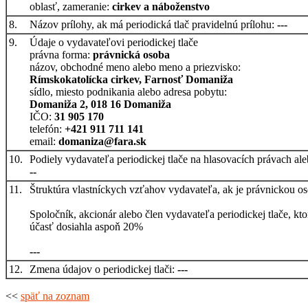
oblasť, zameranie:
cirkev a náboženstvo
8.
Názov prílohy, ak má periodická tlač pravidelnú prílohu:
---
9.
Údaje o vydavateľovi periodickej tlače
právna forma:
právnická osoba
názov, obchodné meno alebo meno a priezvisko:
Rímskokatolícka cirkev, Farnosť Domaniža
sídlo, miesto podnikania alebo adresa pobytu:
Domaniža 2, 018 16 Domaniža
IČO:
31 905 170
telefón:
+421 911 711 141
email:
domaniza@fara.sk
10.
Podiely vydavateľa periodickej tlače na hlasovacích právach al
--
11.
Štruktúra vlastníckych vzťahov vydavateľa, ak je právnickou o
Spoločník, akcionár alebo člen vydavateľa periodickej tlače, k
účasť dosiahla aspoň 20%
---
12.
Zmena údajov o periodickej tlači:
---
<<
späť na zoznam