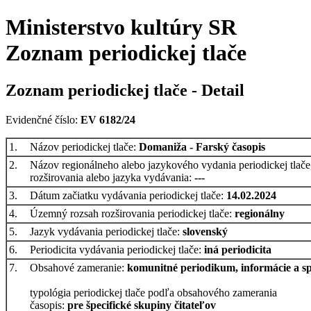
Ministerstvo kultúry SR
Zoznam periodickej tlače
Zoznam periodickej tlače - Detail
Evidenčné číslo:
EV 6182/24
1.
Názov periodickej tlače:
Domaniža - Farský časopis
2.
Názov regionálneho alebo jazykového vydania periodickej tlače
rozširovania alebo jazyka vydávania:
---
3.
Dátum začiatku vydávania periodickej tlače:
14.02.2024
4.
Územný rozsah rozširovania periodickej tlače:
regionálny
5.
Jazyk vydávania periodickej tlače:
slovenský
6.
Periodicita vydávania periodickej tlače:
iná periodicita
7.
Obsahové zameranie:
komunitné periodikum, informácie a sp
typológia periodickej tlače podľa obsahového zamerania
časopis:
pre špecifické skupiny čitateľov