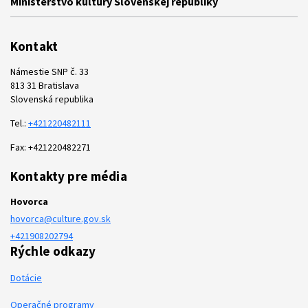
Ministerstvo kultúry Slovenskej republiky
Kontakt
Námestie SNP č. 33
813 31 Bratislava
Slovenská republika
Tel.:
+421220482111
Fax: +421220482271
Kontakty pre média
Hovorca
hovorca@culture.gov.sk
+421908202794
Rýchle odkazy
Dotácie
Operačné programy