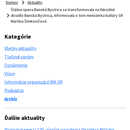
Domov
Aktuality
Štátna opera Banská Bystrica sa transformovala na Národné
divadlo Banská Bystrica, informovala o tom ministerka kultúry SR
Martina Šimkovičová.
Kategórie
Všetky aktuality
Tlačové správy
Oznámenia
Výzvy
Informácie organizácií MK SR
Podujatia
Archív
Ďalšie aktuality
Pripomíname si 120. výročie narodenia Dezidera Millyho