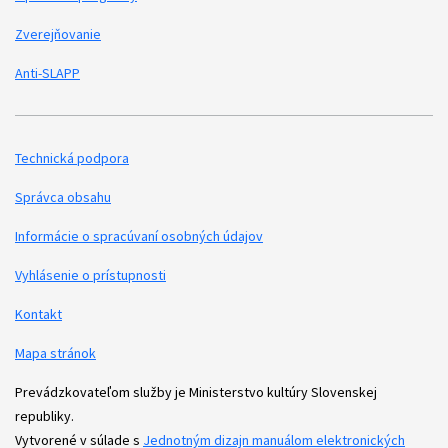
Zverejňovanie
Anti-SLAPP
Technická podpora
Podporné odkazy
Správca obsahu
Informácie o spracúvaní osobných údajov
Vyhlásenie o prístupnosti
Kontakt
Mapa stránok
Prevádzkovateľom služby je Ministerstvo kultúry Slovenskej
republiky.
Vytvorené v súlade s
Jednotným dizajn manuálom elektronických