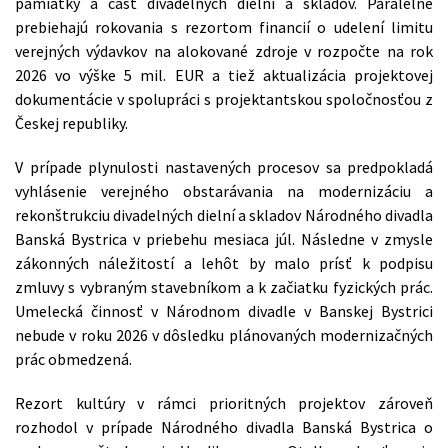
pamiatky a časť divadelných dielní a skladov. Paralelne
prebiehajú rokovania s rezortom financií o udelení limitu
verejných výdavkov na alokované zdroje v rozpočte na rok
2026 vo výške 5 mil. EUR a tiež aktualizácia projektovej
dokumentácie v spolupráci s projektantskou spoločnosťou z
Českej republiky.
V prípade plynulosti nastavených procesov sa predpokladá
vyhlásenie verejného obstarávania na modernizáciu a
rekonštrukciu divadelných dielní a skladov Národného divadla
Banská Bystrica v priebehu mesiaca júl. Následne v zmysle
zákonných náležitostí a lehôt by malo prísť k podpisu
zmluvy s vybraným stavebníkom a k začiatku fyzických prác.
Umelecká činnosť v Národnom divadle v Banskej Bystrici
nebude v roku 2026 v dôsledku plánovaných modernizačných
prác obmedzená.
Rezort kultúry v rámci prioritných projektov zároveň
rozhodol v prípade Národného divadla Banská Bystrica o