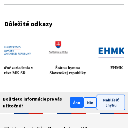
Dôležité odkazy
Rekreačné zariadenia v
Štátna hymna
EHMK
správe MK SR
Slovenskej republiky
Boli tieto informácie pre vás
Nahlásiť
Áno
Nie
chybu
užitočné?