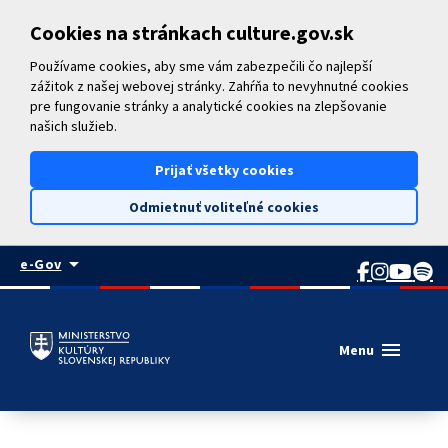
Preskočiť na hlavný obsah
Cookies na stránkach culture.gov.sk
Používame cookies, aby sme vám zabezpečili čo najlepší
zážitok z našej webovej stránky. Zahŕňa to nevyhnutné cookies
pre fungovanie stránky a analytické cookies na zlepšovanie
našich služieb.
Prijať všetky cookies
Odmietnuť voliteľné cookies
arrow_drop_down
e-Gov
menu
Menu