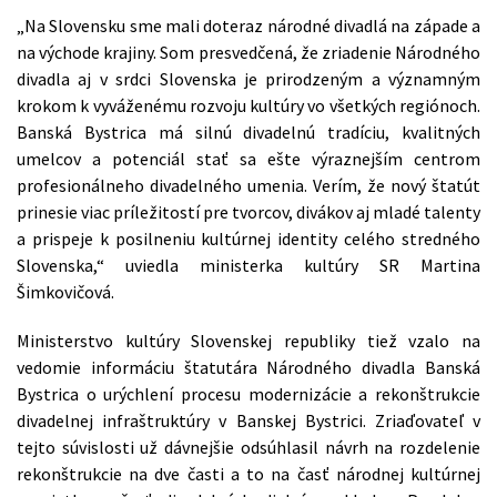
„Na Slovensku sme mali doteraz národné divadlá na západe a
na východe krajiny. Som presvedčená, že zriadenie Národného
divadla aj v srdci Slovenska je prirodzeným a významným
krokom k vyváženému rozvoju kultúry vo všetkých regiónoch.
Banská Bystrica má silnú divadelnú tradíciu, kvalitných
umelcov a potenciál stať sa ešte výraznejším centrom
profesionálneho divadelného umenia. Verím, že nový štatút
prinesie viac príležitostí pre tvorcov, divákov aj mladé talenty
a prispeje k posilneniu kultúrnej identity celého stredného
Slovenska,“ uviedla ministerka kultúry SR Martina
Šimkovičová.
Ministerstvo kultúry Slovenskej republiky tiež vzalo na
vedomie informáciu štatutára Národného divadla Banská
Bystrica o urýchlení procesu modernizácie a rekonštrukcie
divadelnej infraštruktúry v Banskej Bystrici. Zriaďovateľ v
tejto súvislosti už dávnejšie odsúhlasil návrh na rozdelenie
rekonštrukcie na dve časti a to na časť národnej kultúrnej