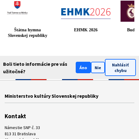
 v
Štátna hymna
EHMK 2026
B
Slovenskej republiky
Boli tieto informácie pre vás
Nahlásiť
Áno
Nie
chybu
užitočné?
Ministerstvo kultúry Slovenskej republiky
Kontakt
Námestie SNP č. 33
813 31 Bratislava