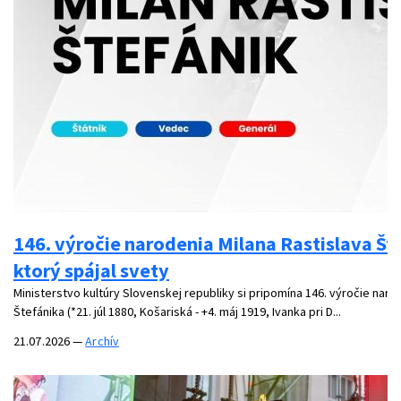
146. výročie narodenia Milana Rastislava Št
ktorý spájal svety
Ministerstvo kultúry Slovenskej republiky si pripomína 146. výročie naro
Štefánika (*21. júl 1880, Košariská - +4. máj 1919, Ivanka pri D...
21.07.2026
—
Archív