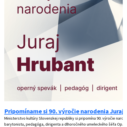
Pripomíname si 90. výročie narodenia Juraj
Ministerstvo kultúry Slovenskej republiky si pripomína 90. výročie nar
barytonistu, pedagóga, dirigenta a dlhoročného umeleckého šéfa Op...