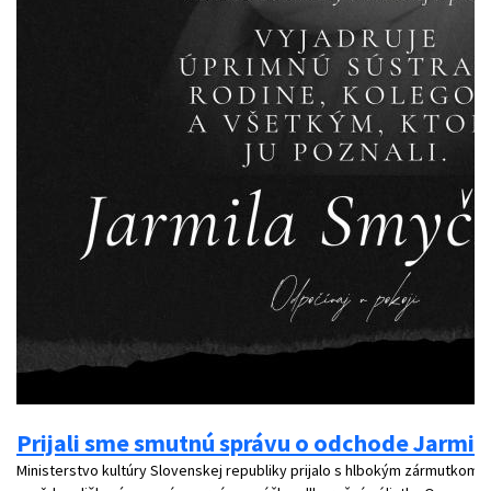
Prijali sme smutnú správu o odchode Jarmi
Ministerstvo kultúry Slovenskej republiky prijalo s hlbokým zármutkom 