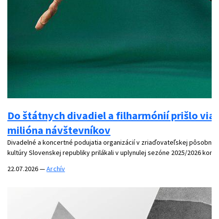
Do štátnych divadiel a filharmónií prišlo via
milióna návštevníkov
Divadelné a koncertné podujatia organizácií v zriaďovateľskej pôsobnost
kultúry Slovenskej republiky prilákali v uplynulej sezóne 2025/2026 končia
22.07.2026
—
Archív