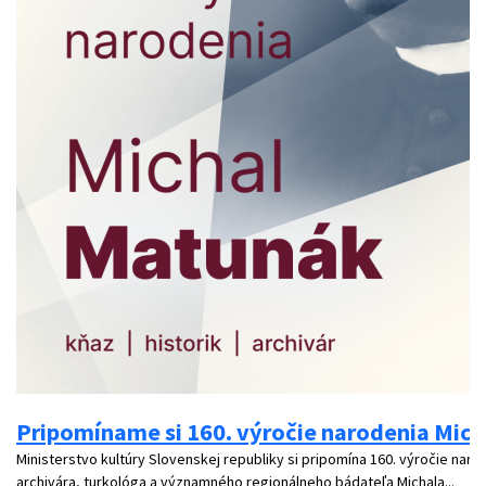
Pripomíname si 160. výročie narodenia Mic
Ministerstvo kultúry Slovenskej republiky si pripomína 160. výročie narod
archivára, turkológa a významného regionálneho bádateľa Michala...