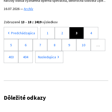
navždy odišla významná operná speváčka, dlhoročná sólistka Ope...
16.07.2026
—
Archív
Zobrazené
13
–
18
z
2419
výsledkov
chevron_left
Predchádzajúca
1
2
3
4
5
6
7
8
9
10
…
403
404
Nasledujúca
chevron_right
Dôležité odkazy