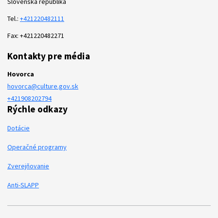
Slovenská republika
Tel.:
+421220482111
Fax: +421220482271
Kontakty pre média
Hovorca
hovorca@culture.gov.sk
+421908202794
Rýchle odkazy
Dotácie
Operačné programy
Zverejňovanie
Anti-SLAPP