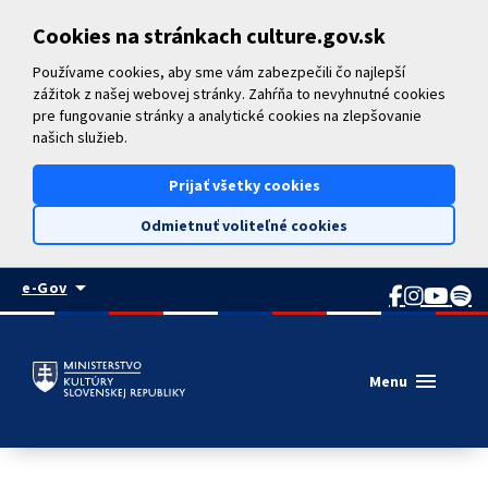
Preskočiť na hlavný obsah
Cookies na stránkach culture.gov.sk
Používame cookies, aby sme vám zabezpečili čo najlepší
zážitok z našej webovej stránky. Zahŕňa to nevyhnutné cookies
pre fungovanie stránky a analytické cookies na zlepšovanie
našich služieb.
Prijať všetky cookies
Odmietnuť voliteľné cookies
arrow_drop_down
e-Gov
menu
Menu