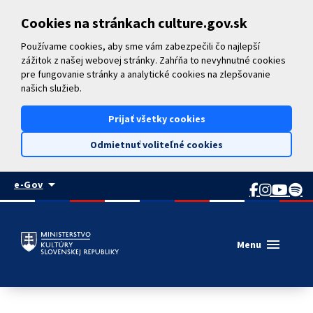
Preskočiť na hlavný obsah
Cookies na stránkach culture.gov.sk
Používame cookies, aby sme vám zabezpečili čo najlepší
zážitok z našej webovej stránky. Zahŕňa to nevyhnutné cookies
pre fungovanie stránky a analytické cookies na zlepšovanie
našich služieb.
Prijať všetky cookies
Odmietnuť voliteľné cookies
arrow_drop_down
e-Gov
menu
Menu