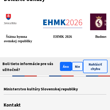
Štátna hymna
EHMK 2026
Budmeri
Slovenskej republiky
Boli tieto informácie pre vás
Nahlásiť
Áno
Nie
chybu
užitočné?
Ministerstvo kultúry Slovenskej republiky
Kontakt