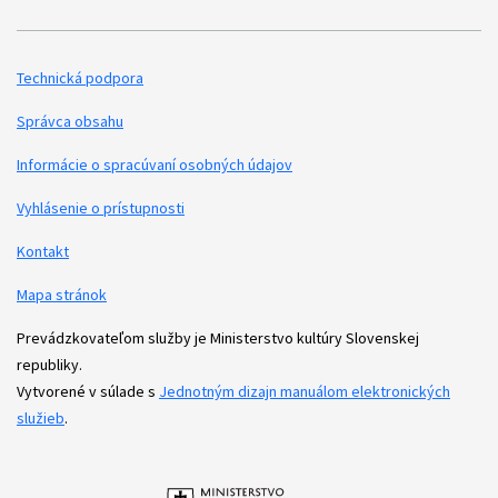
Technická podpora
Podporné odkazy
Správca obsahu
Informácie o spracúvaní osobných údajov
Vyhlásenie o prístupnosti
Kontakt
Mapa stránok
Prevádzkovateľom služby je Ministerstvo kultúry Slovenskej
republiky.
Vytvorené v súlade s
Jednotným dizajn manuálom elektronických
služieb
.