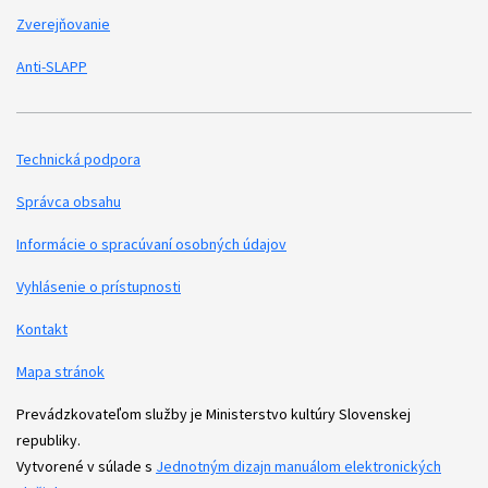
Zverejňovanie
Anti-SLAPP
Technická podpora
Podporné odkazy
Správca obsahu
Informácie o spracúvaní osobných údajov
Vyhlásenie o prístupnosti
Kontakt
Mapa stránok
Prevádzkovateľom služby je Ministerstvo kultúry Slovenskej
republiky.
Vytvorené v súlade s
Jednotným dizajn manuálom elektronických