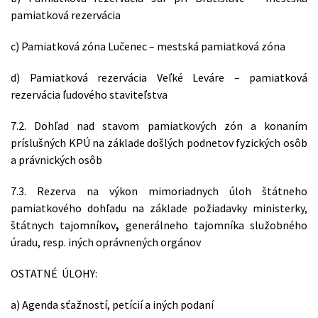
pamiatková rezervácia
c) Pamiatková zóna Lučenec – mestská pamiatková zóna
d) Pamiatková rezervácia Veľké Leváre – pamiatková
rezervácia ľudového staviteľstva
7.2. Dohľad nad stavom pamiatkových zón a konaním
príslušných KPÚ na základe došlých podnetov fyzických osôb
a právnických osôb
7.3. Rezerva na výkon mimoriadnych úloh štátneho
pamiatkového dohľadu na základe požiadavky ministerky,
štátnych tajomníkov
,
generálneho tajomníka služobného
úradu, resp. iných oprávnených orgánov
OSTATNÉ ÚLOHY:
a) Agenda sťažností, petícií a iných podaní