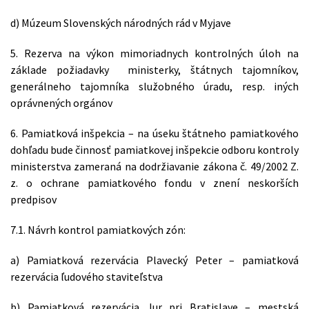
d) Múzeum Slovenských národných rád v Myjave
5. Rezerva na výkon mimoriadnych kontrolných úloh na
základe požiadavky ministerky, štátnych tajomníkov,
generálneho tajomníka služobného úradu, resp. iných
oprávnených orgánov
6. Pamiatková inšpekcia – na úseku štátneho pamiatkového
dohľadu bude činnosť pamiatkovej inšpekcie odboru kontroly
ministerstva zameraná na dodržiavanie zákona č. 49/2002 Z.
z. o ochrane pamiatkového fondu v znení neskorších
predpisov
7.1. Návrh kontrol pamiatkových zón:
a) Pamiatková rezervácia Plavecký Peter – pamiatková
rezervácia ľudového staviteľstva
b) Pamiatková rezervácia Jur pri Bratislave – mestská