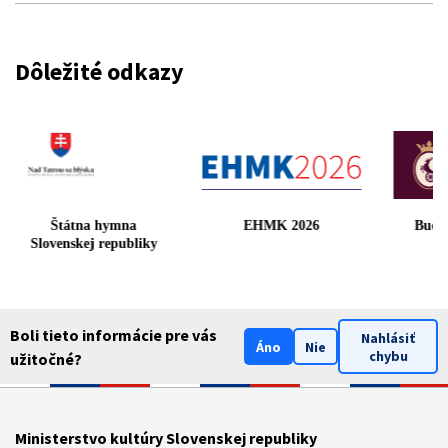
Dôležité odkazy
Štátna hymna
EHMK 2026
Budm
Slovenskej republiky
Boli tieto informácie pre vás
Nahlásiť
Áno
Nie
chybu
užitočné?
Ministerstvo kultúry Slovenskej republiky