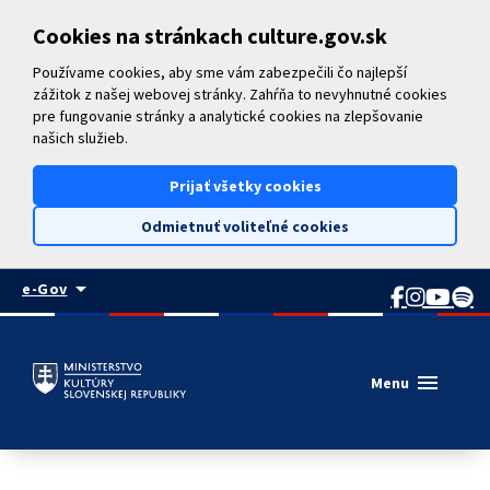
Preskočiť na hlavný obsah
Cookies na stránkach culture.gov.sk
Používame cookies, aby sme vám zabezpečili čo najlepší
zážitok z našej webovej stránky. Zahŕňa to nevyhnutné cookies
pre fungovanie stránky a analytické cookies na zlepšovanie
našich služieb.
Prijať všetky cookies
Odmietnuť voliteľné cookies
arrow_drop_down
e-Gov
menu
Menu