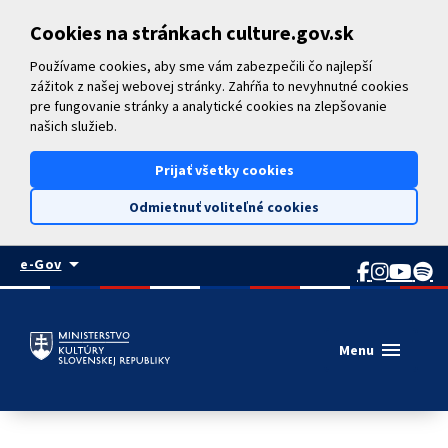
Preskočiť na hlavný obsah
Cookies na stránkach culture.gov.sk
Používame cookies, aby sme vám zabezpečili čo najlepší
zážitok z našej webovej stránky. Zahŕňa to nevyhnutné cookies
pre fungovanie stránky a analytické cookies na zlepšovanie
našich služieb.
Prijať všetky cookies
Odmietnuť voliteľné cookies
arrow_drop_down
e-Gov
menu
Menu