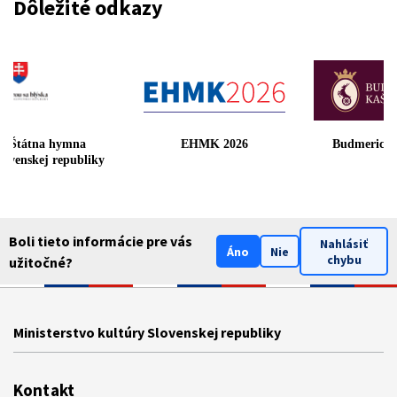
Dôležité odkazy
Štátna hymna
EHMK 2026
Budmerický
Slovenskej republiky
Boli tieto informácie pre vás
Nahlásiť
Áno
Nie
chybu
užitočné?
Ministerstvo kultúry Slovenskej republiky
Kontakt