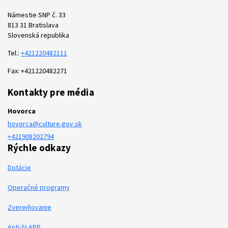
Námestie SNP č. 33
813 31 Bratislava
Slovenská republika
Tel.:
+421220482111
Fax: +421220482271
Kontakty pre média
Hovorca
hovorca@culture.gov.sk
+421908202794
Rýchle odkazy
Dotácie
Operačné programy
Zverejňovanie
Anti-SLAPP