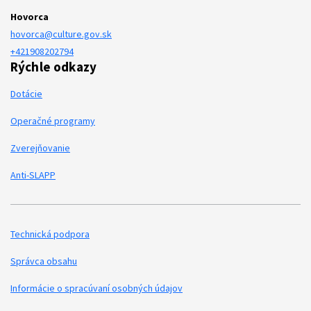
Hovorca
hovorca@culture.gov.sk
+421908202794
Rýchle odkazy
Dotácie
Operačné programy
Zverejňovanie
Anti-SLAPP
Technická podpora
Podporné odkazy
Správca obsahu
Informácie o spracúvaní osobných údajov