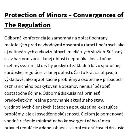
Protection of Minors – Convergences of
The Regulation
Odborná konferencia je zameraná na oblasť ochrany
maloletých pred nevhodnými obsahmi v rámci lineárnych ako
aj nelineárnych audiovizuálnych mediálnych služieb. Súčasný
stav harmonizácie danej oblasti neponúka dostatočne
ucelený systém, ktorý by poskytol základnú bázu spoločnej
európskej regulácie v danej oblasti. Často krát sa objavujú
výkladové, ako aj aplikačné problémy a osobitne v prípadoch
cezhraničného poskytovania obsahov nemusí pôsobiť
dostatočne účinne. Odborná diskusia má priniesť
predovšetkým reálne porovnanie aktuálneho stavu
v jednotlivých členských štátoch a poukázať na existujúce
problémy, ale aj osvedčené skúsenosti. Cieľom je pomenovať
vhodné riešenie minimálneho konvergentného rámca
právnej regulácie v danej oblasti, v kontexte súčasnej diskusie