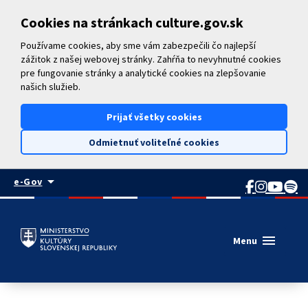
Preskočiť na hlavný obsah
Cookies na stránkach culture.gov.sk
Používame cookies, aby sme vám zabezpečili čo najlepší
zážitok z našej webovej stránky. Zahŕňa to nevyhnutné cookies
pre fungovanie stránky a analytické cookies na zlepšovanie
našich služieb.
Prijať všetky cookies
Odmietnuť voliteľné cookies
arrow_drop_down
e-Gov
menu
Menu