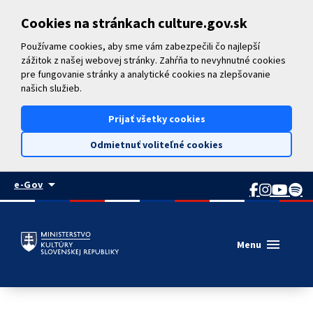
Preskočiť na hlavný obsah
Cookies na stránkach culture.gov.sk
Používame cookies, aby sme vám zabezpečili čo najlepší
zážitok z našej webovej stránky. Zahŕňa to nevyhnutné cookies
pre fungovanie stránky a analytické cookies na zlepšovanie
našich služieb.
Prijať všetky cookies
Odmietnuť voliteľné cookies
arrow_drop_down
e-Gov
menu
Menu