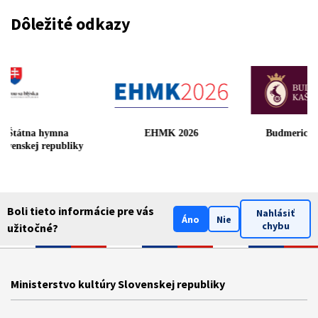
Dôležité odkazy
Štátna hymna
EHMK 2026
Budmerický
lovenskej republiky
Boli tieto informácie pre vás
Nahlásiť
Áno
Nie
chybu
užitočné?
Ministerstvo kultúry Slovenskej republiky