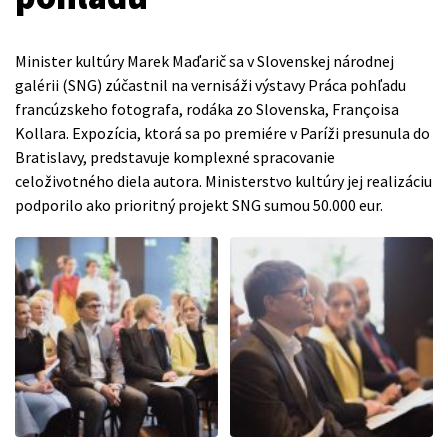
Minister kultúry Marek Maďarič sa v Slovenskej národnej
galérii (SNG) zúčastnil na vernisáži výstavy Práca pohľadu
francúzskeho fotografa, rodáka zo Slovenska, Françoisa
Kollara. Expozícia, ktorá sa po premiére v Paríži presunula do
Bratislavy, predstavuje komplexné spracovanie
celoživotného diela autora. Ministerstvo kultúry jej realizáciu
podporilo ako prioritný projekt SNG sumou 50.000 eur.