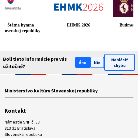
Štátna hymna
EHMK 2026
Budmeri
Slovenskej republiky
Boli tieto informácie pre vás
Nahlásiť
Áno
Nie
chybu
užitočné?
Ministerstvo kultúry Slovenskej republiky
Kontakt
Námestie SNP č. 33
813 31 Bratislava
Slovenská republika