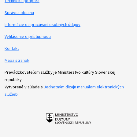
Technická podpora
Podporné odkazy
Správca obsahu
Informácie o spracúvaní osobných údajov
Vyhlásenie o prístupnosti
Kontakt
Mapa stránok
Prevádzkovateľom služby je Ministerstvo kultúry Slovenskej
republiky.
Vytvorené v súlade s
Jednotným dizajn manuálom elektronických
služieb
.