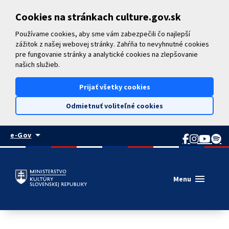
Preskočiť na hlavný obsah
Cookies na stránkach culture.gov.sk
Používame cookies, aby sme vám zabezpečili čo najlepší
zážitok z našej webovej stránky. Zahŕňa to nevyhnutné cookies
pre fungovanie stránky a analytické cookies na zlepšovanie
našich služieb.
Prijať všetky cookies
Odmietnuť voliteľné cookies
arrow_drop_down
e-Gov
menu
Menu