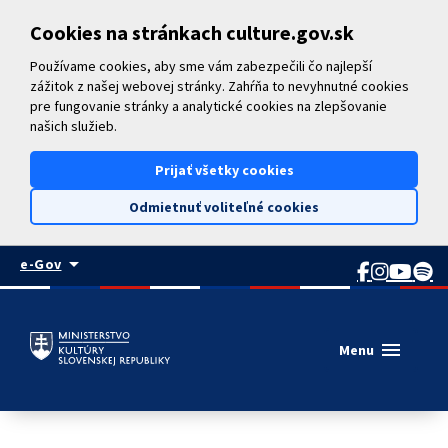
Preskočiť na hlavný obsah
Cookies na stránkach culture.gov.sk
Používame cookies, aby sme vám zabezpečili čo najlepší
zážitok z našej webovej stránky. Zahŕňa to nevyhnutné cookies
pre fungovanie stránky a analytické cookies na zlepšovanie
našich služieb.
Prijať všetky cookies
Odmietnuť voliteľné cookies
arrow_drop_down
e-Gov
menu
Menu