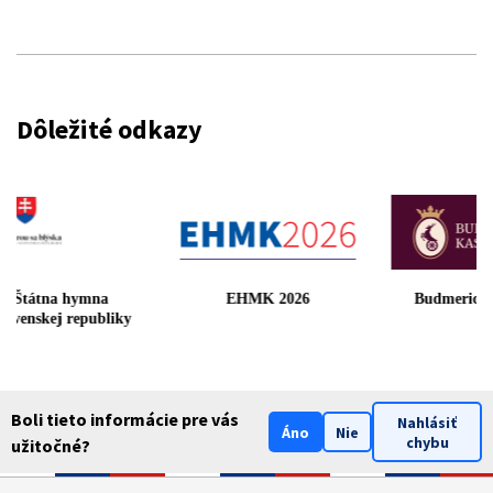
Dôležité odkazy
Štátna hymna
EHMK 2026
Budmerický
Slovenskej republiky
Boli tieto informácie pre vás
Nahlásiť
Áno
Nie
chybu
užitočné?