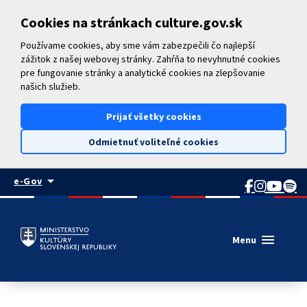
Preskočiť na hlavný obsah
Cookies na stránkach culture.gov.sk
Používame cookies, aby sme vám zabezpečili čo najlepší
zážitok z našej webovej stránky. Zahŕňa to nevyhnutné cookies
pre fungovanie stránky a analytické cookies na zlepšovanie
našich služieb.
Prijať všetky cookies
Odmietnuť voliteľné cookies
arrow_drop_down
e-Gov
menu
Menu