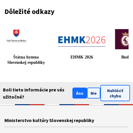
Dôležité odkazy
Štátna hymna
EHMK 2026
Budm
Slovenskej republiky
Boli tieto informácie pre vás
Nahlásiť
Áno
Nie
chybu
užitočné?
Ministerstvo kultúry Slovenskej republiky