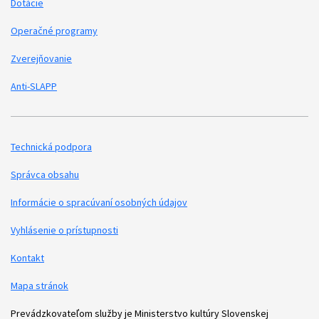
Dotácie
Operačné programy
Zverejňovanie
Anti-SLAPP
Technická podpora
Podporné odkazy
Správca obsahu
Informácie o spracúvaní osobných údajov
Vyhlásenie o prístupnosti
Kontakt
Mapa stránok
Prevádzkovateľom služby je Ministerstvo kultúry Slovenskej