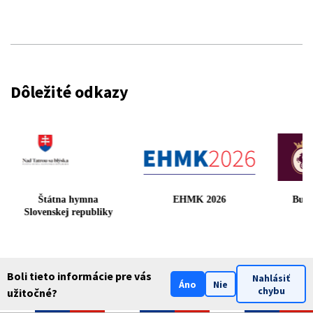
Dôležité odkazy
v
Štátna hymna
EHMK 2026
B
Slovenskej republiky
Boli tieto informácie pre vás
Nahlásiť
Áno
Nie
chybu
užitočné?