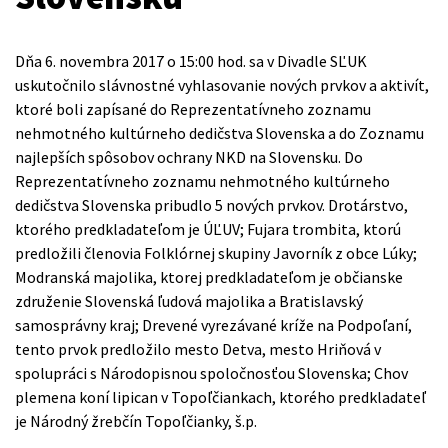
Dňa 6. novembra 2017 o 15:00 hod. sa v Divadle SĽUK
uskutočnilo slávnostné vyhlasovanie nových prvkov a aktivít,
ktoré boli zapísané do Reprezentatívneho zoznamu
nehmotného kultúrneho dedičstva Slovenska a do Zoznamu
najlepších spôsobov ochrany NKD na Slovensku. Do
Reprezentatívneho zoznamu nehmotného kultúrneho
dedičstva Slovenska pribudlo 5 nových prvkov. Drotárstvo,
ktorého predkladateľom je ÚĽUV; Fujara trombita, ktorú
predložili členovia Folklórnej skupiny Javorník z obce Lúky;
Modranská majolika, ktorej predkladateľom je občianske
združenie Slovenská ľudová majolika a Bratislavský
samosprávny kraj; Drevené vyrezávané kríže na Podpoľaní,
tento prvok predložilo mesto Detva, mesto Hriňová v
spolupráci s Národopisnou spoločnosťou Slovenska; Chov
plemena koní lipican v Topoľčiankach, ktorého predkladateľ
je Národný žrebčín Topoľčianky, š.p.