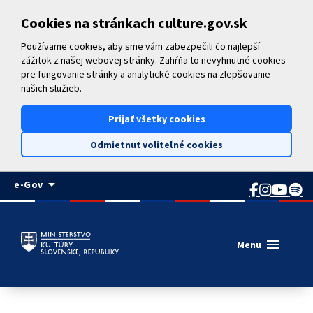
Preskočiť na hlavný obsah
Cookies na stránkach culture.gov.sk
Používame cookies, aby sme vám zabezpečili čo najlepší
zážitok z našej webovej stránky. Zahŕňa to nevyhnutné cookies
pre fungovanie stránky a analytické cookies na zlepšovanie
našich služieb.
Prijať všetky cookies
Odmietnuť voliteľné cookies
arrow_drop_down
e-Gov
menu
Menu