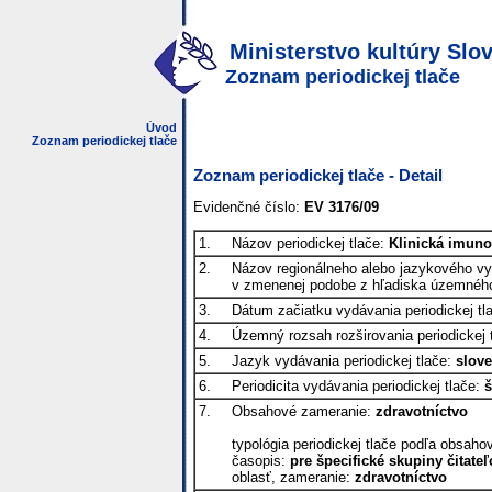
Ministerstvo kultúry Slov
Zoznam periodickej tlače
Úvod
Zoznam periodickej tlače
Zoznam periodickej tlače - Detail
Evidenčné číslo:
EV 3176/09
1.
Názov periodickej tlače:
Klinická imuno
2.
Názov regionálneho alebo jazykového vyda
v zmenenej podobe z hľadiska územného
3.
Dátum začiatku vydávania periodickej tl
4.
Územný rozsah rozširovania periodickej 
5.
Jazyk vydávania periodickej tlače:
slov
6.
Periodicita vydávania periodickej tlače:
š
7.
Obsahové zameranie:
zdravotníctvo
typológia periodickej tlače podľa obsah
časopis:
pre špecifické skupiny čitateľ
oblasť, zameranie:
zdravotníctvo