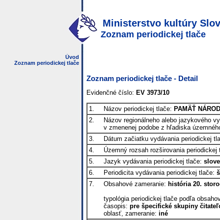
Ministerstvo kultúry Slov
Zoznam periodickej tlače
Úvod
Zoznam periodickej tlače
Zoznam periodickej tlače - Detail
Evidenčné číslo:
EV 3973/10
1.
Názov periodickej tlače:
PAMÄŤ NÁRO
2.
Názov regionálneho alebo jazykového vyda
v zmenenej podobe z hľadiska územného
3.
Dátum začiatku vydávania periodickej tl
4.
Územný rozsah rozširovania periodickej 
5.
Jazyk vydávania periodickej tlače:
slov
6.
Periodicita vydávania periodickej tlače:
š
7.
Obsahové zameranie:
história 20. storo
typológia periodickej tlače podľa obsah
časopis:
pre špecifické skupiny čitateľ
oblasť, zameranie:
iné