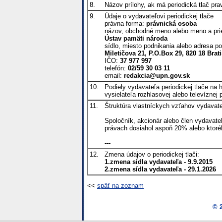
8.
Názov prílohy, ak má periodická tlač pra
9.
Údaje o vydavateľovi periodickej tlače
právna forma:
právnická osoba
názov, obchodné meno alebo meno a pri
Ústav pamäti národa
sídlo, miesto podnikania alebo adresa po
Miletičova 21, P.O.Box 29, 820 18 Brat
IČO:
37 977 997
telefón:
02/59 30 03 11
email:
redakcia@upn.gov.sk
10.
Podiely vydavateľa periodickej tlače na
vysielateľa rozhlasovej alebo televíznej
11.
Štruktúra vlastníckych vzťahov vydavate
Spoločník, akcionár alebo člen vydavateľ
právach dosiahol aspoň 20% alebo ktor
---
12.
Zmena údajov o periodickej tlači:
1.zmena sídla vydavateľa - 9.9.2015

2.zmena sídla vydavateľa - 29.1.2026
<<
späť na zoznam
© 