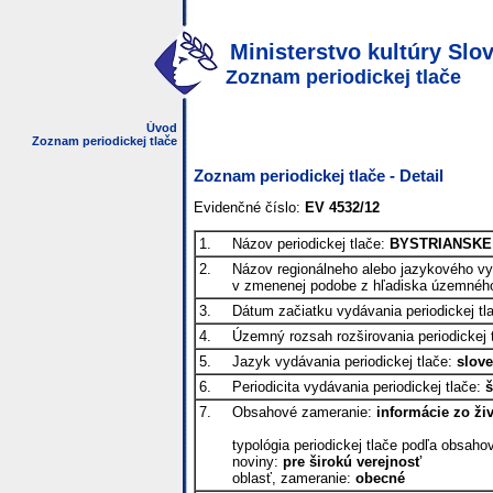
Ministerstvo kultúry Slov
Zoznam periodickej tlače
Úvod
Zoznam periodickej tlače
Zoznam periodickej tlače - Detail
Evidenčné číslo:
EV 4532/12
1.
Názov periodickej tlače:
BYSTRIANSKE
2.
Názov regionálneho alebo jazykového vyda
v zmenenej podobe z hľadiska územného
3.
Dátum začiatku vydávania periodickej tl
4.
Územný rozsah rozširovania periodickej 
5.
Jazyk vydávania periodickej tlače:
slov
6.
Periodicita vydávania periodickej tlače:
š
7.
Obsahové zameranie:
informácie zo ži
typológia periodickej tlače podľa obsah
noviny:
pre širokú verejnosť
oblasť, zameranie:
obecné