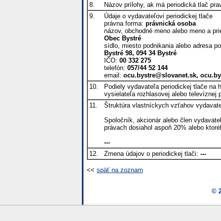
8.
Názov prílohy, ak má periodická tlač pra
9.
Údaje o vydavateľovi periodickej tlače
právna forma:
právnická osoba
názov, obchodné meno alebo meno a pri
Obec Bystré
sídlo, miesto podnikania alebo adresa po
Bystré 98, 094 34 Bystré
IČO:
00 332 275
telefón:
057/44 52 144
email:
ocu.bystre@slovanet.sk, ocu.b
10.
Podiely vydavateľa periodickej tlače na
vysielateľa rozhlasovej alebo televíznej
11.
Štruktúra vlastníckych vzťahov vydavate
Spoločník, akcionár alebo člen vydavateľ
právach dosiahol aspoň 20% alebo ktor
---
12.
Zmena údajov o periodickej tlači:
---
<<
späť na zoznam
© 