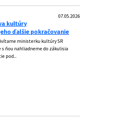
07.05.2026
va kultúry
 jeho ďalšie pokračovanie
ivítame ministerku kultúry SR
 s ňou nahliadneme do zákulisia
ie pod...