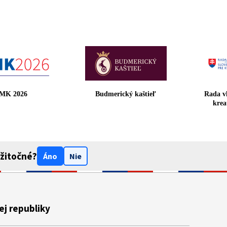
HMK 2026
Budmerický kaštieľ
Rada 
kr
užitočné?
Áno
Nie
ej republiky