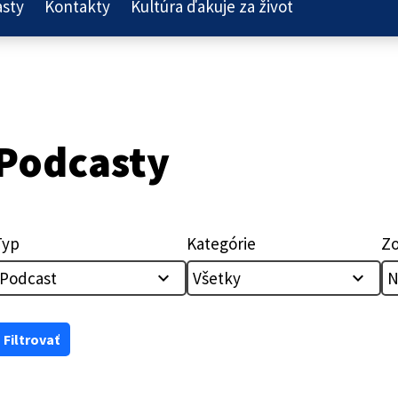
asty
Kontakty
Kultúra ďakuje za život
Podcasty
Typ
Kategórie
Zo
Podcast
Všetky
N
expand_more
expand_more
Filtrovať