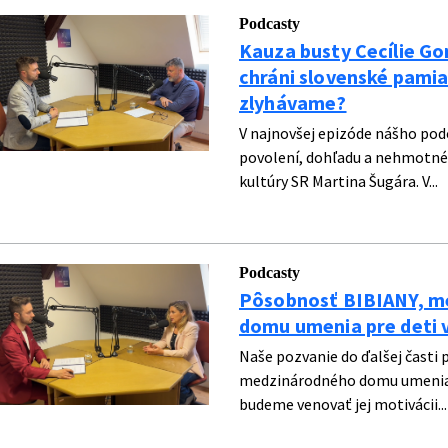
Podcasty
Kauza busty Cecílie Go
chráni slovenské pamia
zlyhávame?
V najnovšej epizóde nášho podc
povolení, dohľadu a nehmotné
kultúry SR Martina Šugára. V...
Podcasty
Pôsobnosť BIBIANY, m
domu umenia pre deti v
Naše pozvanie do ďalšej časti p
medzinárodného domu umenia p
budeme venovať jej motivácii...