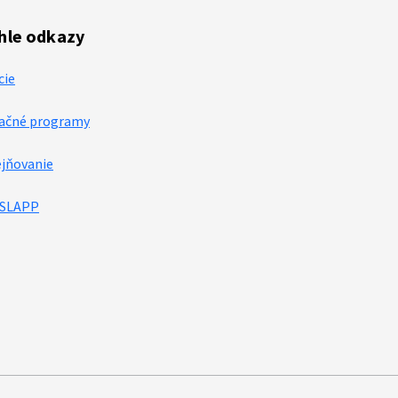
hle odkazy
cie
ačné programy
ejňovanie
-SLAPP