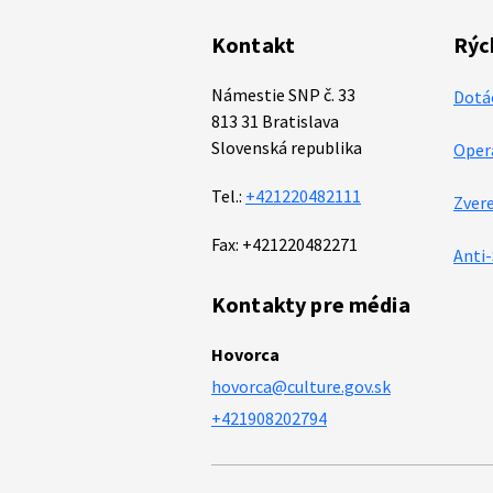
Kontakt
Rýc
Námestie SNP č. 33
Dotá
813 31 Bratislava
Slovenská republika
Oper
Tel.:
+421220482111
Zver
Fax: +421220482271
Anti
Kontakty pre média
Hovorca
hovorca@culture.gov.sk
+421908202794