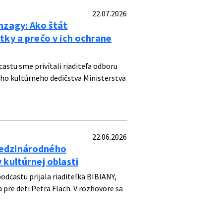
22.07.2026
nzagy: Ako štát
tky a prečo v ich ochrane
astu sme privítali riaditeľa odboru
ho kultúrneho dedičstva Ministerstva
22.06.2026
edzinárodného
 kultúrnej oblasti
odcastu prijala riaditeľka BIBIANY,
re deti Petra Flach. V rozhovore sa