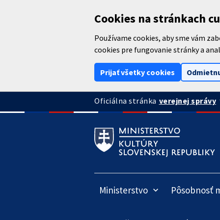
Preskočiť na hlavný obsah
Cookies na stránkach cu
Používame cookies, aby sme vám zabez
cookies pre fungovanie stránky a anal
Prijať všetky cookies
Odmietnu
arrow
verejnej správy
Oficiálna stránka
Ministerstvo
Pôsobnosť m
keyboard_arrow_down