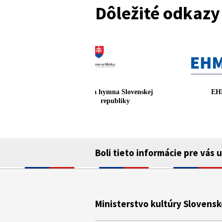
Dôležité odkazy
riadenia v správe
Štátna hymna Slovenskej
E
K SR
republiky
Boli tieto informácie pre vás 
Ministerstvo kultúry Slovensk