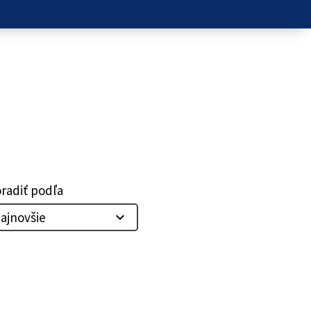
radiť podľa
ajnovšie
expand_more