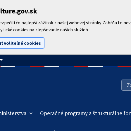
lture.gov.sk
pečili čo najlepší zážitok z našej webovej stránky. Zahŕňa to ne
ytické cookies na zlepšovanie našich služieb.
ť voliteľné cookies
_drop_down
inisterstva
Operačné programy a štrukturálne fo
keyboard_arrow_down