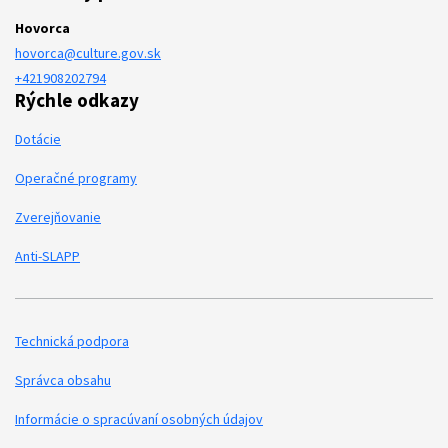
Hovorca
hovorca@culture.gov.sk
+421908202794
Rýchle odkazy
Dotácie
Operačné programy
Zverejňovanie
Anti-SLAPP
Technická podpora
Podporné odkazy
Správca obsahu
Informácie o spracúvaní osobných údajov