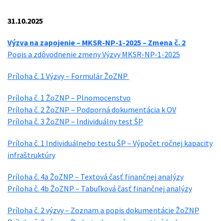
31.10.2025
Výzva na zapojenie – MKSR-NP-1-2025 – Zmena č. 2
Popis a zdôvodnenie zmeny Výzvy MKSR-NP-1-2025
Príloha č. 1 Výzvy – Formulár ŽoZNP
Príloha č. 1 ŽoZNP – Plnomocenstvo
Príloha č. 2 ŽoZNP – Podporná dokumentácia k OV
Príloha č. 3 ŽoZNP – Individuálny test ŠP
Príloha č. 1 Individuálneho testu ŠP – Výpočet ročnej kapacity
infraštruktúry
Príloha č. 4a ŽoZNP – Textová časť finančnej analýzy
Príloha č. 4b ŽoZNP – Tabuľková časť finančnej analýzy
Príloha č. 2 výzvy – Zoznam a popis dokumentácie ŽoZNP