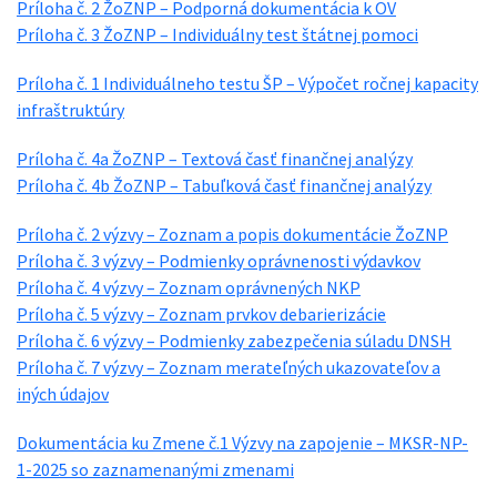
Príloha č. 2 ŽoZNP – Podporná dokumentácia k OV
Príloha č. 3 ŽoZNP – Individuálny test štátnej pomoci
Príloha č. 1 Individuálneho testu ŠP – Výpočet ročnej kapacity
infraštruktúry
Príloha č. 4a ŽoZNP – Textová časť finančnej analýzy
Príloha č. 4b ŽoZNP – Tabuľková časť finančnej analýzy
Príloha č. 2 výzvy – Zoznam a popis dokumentácie ŽoZNP
Príloha č. 3 výzvy – Podmienky oprávnenosti výdavkov
Príloha č. 4 výzvy – Zoznam oprávnených NKP
Príloha č. 5 výzvy – Zoznam prvkov debarierizácie
Príloha č. 6 výzvy – Podmienky zabezpečenia súladu DNSH
Príloha č. 7 výzvy – Zoznam merateľných ukazovateľov a
iných údajov
Dokumentácia ku Zmene č.1 Výzvy na zapojenie – MKSR-NP-
1-2025 so zaznamenanými zmenami