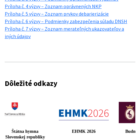
Príloha č. 4 výzvy – Zoznam oprávnených NKP
Príloha č. 5 výzvy – Zoznam prvkov debarierizácie
Príloha č. 6 výzvy – Podmienky zabezpečenia súladu DNSH
Príloha č. 7 výzvy – Zoznam merateľných ukazovateľov a
iných údajov
Dôležité odkazy
Štátna hymna
EHMK 2026
Budme
Slovenskej republiky