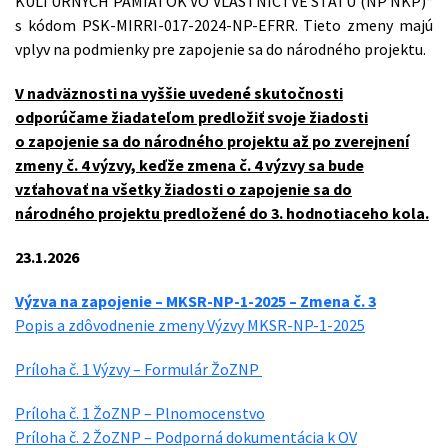
KULTÚRNYCH PAMIATOK VO VLASTNÍCTVE ŠTÁTU (NP NKP)“
s kódom PSK-MIRRI-017-2024-NP-EFRR. Tieto zmeny majú
vplyv na podmienky pre zapojenie sa do národného projektu.
V nadväznosti na vyššie uvedené skutočnosti
odporúčame žiadateľom predložiť svoje žiadosti
o zapojenie sa do národného projektu až po zverejnení
zmeny č. 4 výzvy, keďže zmena č. 4 výzvy sa bude
vzťahovať na všetky žiadosti o zapojenie sa do
národného projektu predložené do 3. hodnotiaceho kola.
23.1.2026
Výzva na zapojenie – MKSR-NP-1-2025 – Zmena č. 3
Popis a zdôvodnenie zmeny Výzvy MKSR-NP-1-2025
Príloha č. 1 Výzvy – Formulár ŽoZNP
Príloha č. 1 ŽoZNP – Plnomocenstvo
Príloha č. 2 ŽoZNP – Podporná dokumentácia k OV