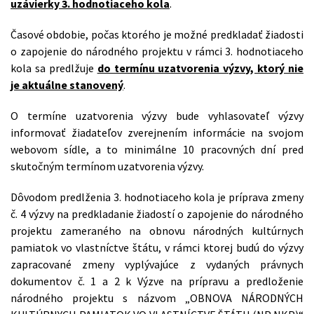
uzávierky 3. hodnotiaceho kola
.
Časové obdobie, počas ktorého je možné predkladať žiadosti
o zapojenie do národného projektu v rámci 3. hodnotiaceho
kola sa predlžuje
do termínu uzatvorenia výzvy, ktorý nie
je aktuálne stanovený
.
O termíne uzatvorenia výzvy bude vyhlasovateľ výzvy
informovať žiadateľov zverejnením informácie na svojom
webovom sídle, a to minimálne 10 pracovných dní pred
skutočným termínom uzatvorenia výzvy.
Dôvodom predlženia 3. hodnotiaceho kola je príprava zmeny
č. 4 výzvy na predkladanie žiadostí o zapojenie do národného
projektu zameraného na obnovu národných kultúrnych
pamiatok vo vlastníctve štátu, v rámci ktorej budú do výzvy
zapracované zmeny vyplývajúce z vydaných právnych
dokumentov č. 1 a 2 k Výzve na prípravu a predloženie
národného projektu s názvom „OBNOVA NÁRODNÝCH