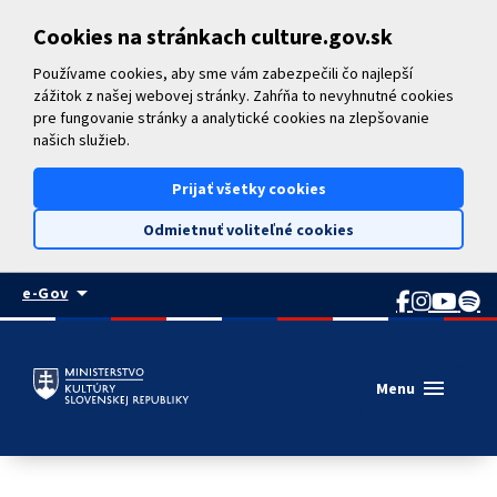
Preskočiť na hlavný obsah
Cookies na stránkach culture.gov.sk
Používame cookies, aby sme vám zabezpečili čo najlepší
zážitok z našej webovej stránky. Zahŕňa to nevyhnutné cookies
pre fungovanie stránky a analytické cookies na zlepšovanie
našich služieb.
Prijať všetky cookies
Odmietnuť voliteľné cookies
arrow_drop_down
e-Gov
menu
Menu