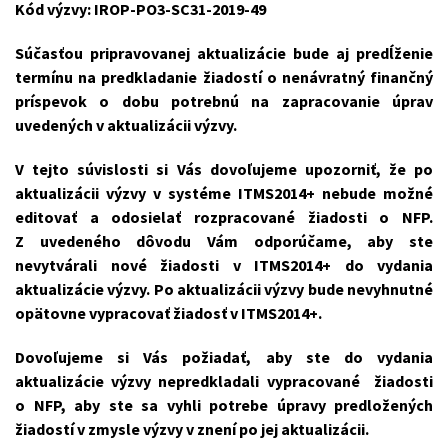
Kód výzvy: IROP-PO3-SC31-2019-49
Súčasťou pripravovanej aktualizácie bude aj predĺženie
termínu na predkladanie žiadostí o nenávratný finančný
príspevok o dobu potrebnú na zapracovanie úprav
uvedených v aktualizácii výzvy.
V tejto súvislosti si Vás dovoľujeme upozorniť, že po
aktualizácii výzvy v systéme ITMS2014+ nebude možné
editovať a odosielať rozpracované žiadosti o NFP.
Z uvedeného dôvodu Vám odporúčame, aby ste
nevytvárali nové žiadosti v ITMS2014+ do vydania
aktualizácie výzvy. Po aktualizácii výzvy bude nevyhnutné
opätovne vypracovať žiadosť v ITMS2014+.
Dovoľujeme si Vás požiadať, aby ste do vydania
aktualizácie výzvy nepredkladali vypracované žiadosti
o NFP, aby ste sa vyhli potrebe úpravy predložených
žiadostí v zmysle výzvy v znení po jej aktualizácii.