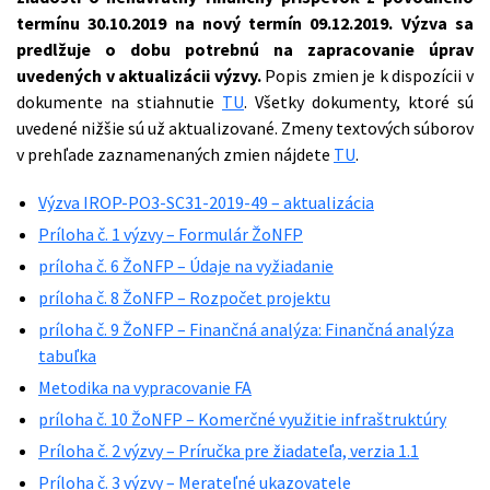
termínu 30.10.2019 na nový termín 09.12.2019. Výzva sa
predlžuje o dobu potrebnú na zapracovanie úprav
uvedených v aktualizácii výzvy.
Popis zmien je k dispozícii v
dokumente na stiahnutie
TU
. Všetky dokumenty, ktoré sú
uvedené nižšie sú už aktualizované. Zmeny textových súborov
v prehľade zaznamenaných zmien nájdete
TU
.
Výzva IROP-PO3-SC31-2019-49 – aktualizácia
Príloha č. 1 výzvy – Formulár ŽoNFP
príloha č. 6 ŽoNFP – Údaje na vyžiadanie
príloha č. 8 ŽoNFP – Rozpočet projektu
príloha č. 9 ŽoNFP – Finančná analýza: Finančná analýza
tabuľka
Metodika na vypracovanie FA
príloha č. 10 ŽoNFP – Komerčné využitie infraštruktúry
Príloha č. 2 výzvy – Príručka pre žiadateľa, verzia 1.1
Príloha č. 3 výzvy – Merateľné ukazovatele