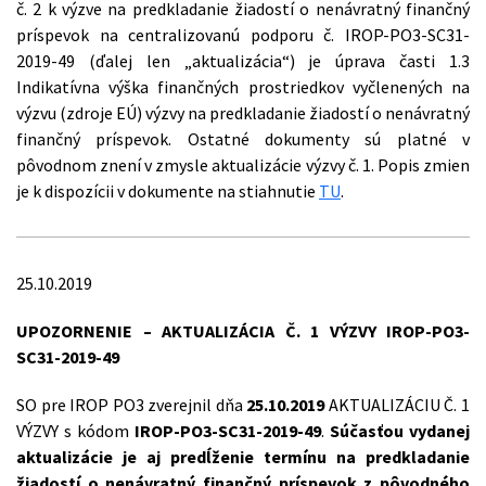
č. 2 k výzve na predkladanie žiadostí o nenávratný finančný
príspevok na centralizovanú podporu č. IROP-PO3-SC31-
2019-49 (ďalej len „aktualizácia“) je úprava časti 1.3
Indikatívna výška finančných prostriedkov vyčlenených na
výzvu (zdroje EÚ) výzvy na predkladanie žiadostí o nenávratný
finančný príspevok. Ostatné dokumenty sú platné v
pôvodnom znení v zmysle aktualizácie výzvy č. 1. Popis zmien
je k dispozícii v dokumente na stiahnutie
TU
.
25.10.2019
UPOZORNENIE
– AKTUALIZÁCIA Č. 1 VÝZVY IROP-PO3-
SC31-2019-49
SO pre IROP PO3 zverejnil dňa
25.10.2019
AKTUALIZÁCIU Č. 1
VÝZVY s kódom
IROP-PO3-SC31-2019-49
.
Súčasťou vydanej
aktualizácie je aj predĺženie termínu na predkladanie
žiadostí o nenávratný finančný príspevok z pôvodného