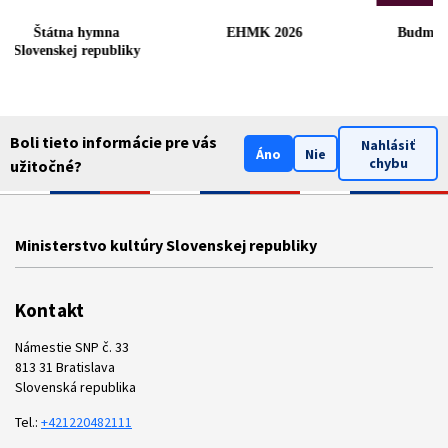
Štátna hymna
EHMK 2026
Budme
Slovenskej republiky
Boli tieto informácie pre vás
Nahlásiť
Áno
Nie
chybu
užitočné?
Ministerstvo kultúry Slovenskej republiky
Kontakt
Námestie SNP č. 33
813 31 Bratislava
Slovenská republika
Tel.:
+421220482111