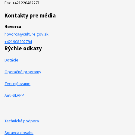
Fax: +421220482271
Kontakty pre média
Hovorca
hovorca@culture.gov.sk
+421908202794
Rýchle odkazy
Dotácie
Operačné programy
Zverejňovanie
Anti-SLAPP
Technická podpora
Podporné odkazy
Správca obsahu