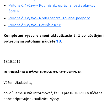
Príloha č. 4 výzvy – Podmienky oprávnenosti výdavkov
ŽoNFP
Príloha č. 7 výzvy – Model centralizovanej podpory
Príloha č. 9 výzvy – Definícia KKP
Kompletnú výzvu v znení aktualizácie č. 1 so všetkými
potrebnými prílohami nájdete
TU
.
17.10.2019
INFORMÁCIA K VÝZVE IROP-PO3-SC31-2019-49
Vážení žiadatelia,
dovoľujeme si Vás informovať, že SO pre IROP PO3 v súčasnej
dobe pripravuje aktualizáciu výzvy.