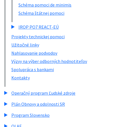
Schéma pomoci de minimis
Schéma štátnej pomoci
IROP PO7 REACT-EÚ
Projekty technickej pomoci
Užitočné linky
Nahlasovanie podvodov
Výzvy na výber odborných hodnotiteľov
Spolupráca s bankami
Kontakty
Operačný program Ľudské zdroje
Plán Obnovy a odolnosti SR
Program Slovensko
OLAF