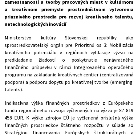
zamestnanosti a tvorby pracovných miest v kultúrnom
a kreatívnom priemysle prostredníctvom vytvorenia
priaznivého prostredia pre rozvoj kreatívneho talentu,
netechnologických inovácií
Ministerstvo kultúry Slovenskej republiky ako
sprostredkovateľský orgán pre Prioritnú os 3: Mobilizácia
kreatívneho potenciálu v regiónoch vyhlasuje výzvu na
predkladanie žiadostí o poskytnutie nenávratného
finančného príspevku v rámci Integrovaného operačného
programu na zakladanie kreatívnych centier (centralizovaná
podpora) a podporu dopytu po kreatívnej tvorbe (emerging
talents).
Indikatívna výška finančných prostriedkov z Európskeho
fondu regionálneho rozvoja vyčlenených na výzvu je 87 819
458 EUR. K výške zdrojov EÚ je vyčlenená príslušná výška
finančných prostriedkov štátneho rozpočtu v súlade so
Stratégiou financovania Európskych štrukturálnych a