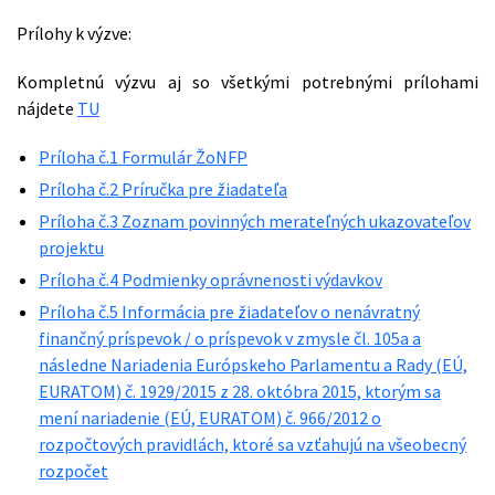
Prílohy k výzve:
Kompletnú výzvu aj so všetkými potrebnými prílohami
nájdete
TU
Príloha č.1 Formulár ŽoNFP
Príloha č.2 Príručka pre žiadateľa
Príloha č.3 Zoznam povinných merateľných ukazovateľov
projektu
Príloha č.4 Podmienky oprávnenosti výdavkov
Príloha č.5 Informácia pre žiadateľov o nenávratný
finančný príspevok / o príspevok v zmysle čl. 105a a
následne Nariadenia Európskeho Parlamentu a Rady (EÚ,
EURATOM) č. 1929/2015 z 28. októbra 2015, ktorým sa
mení nariadenie (EÚ, EURATOM) č. 966/2012 o
rozpočtových pravidlách, ktoré sa vzťahujú na všeobecný
rozpočet