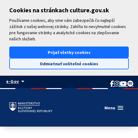
Preskočiť na hlavný obsah
Cookies na stránkach culture.gov.sk
Používame cookies, aby sme vám zabezpečili čo najlepší
zážitok z našej webovej stránky. Zahŕňa to nevyhnutné cookies
pre fungovanie stránky a analytické cookies na zlepšovanie
našich služieb.
Prijať všetky cookies
Odmietnuť voliteľné cookies
arrow_drop_down
e-Gov
menu
Menu