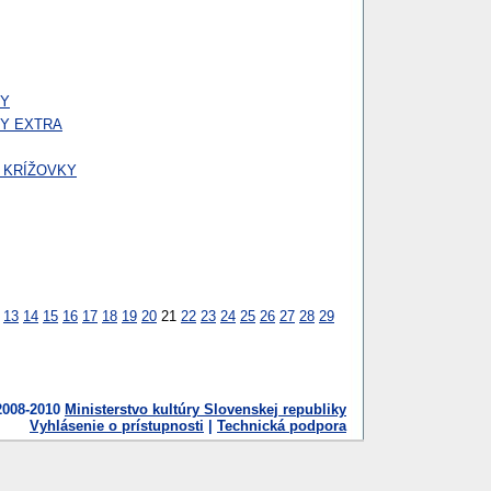
NY
NY EXTRA
 KRÍŽOVKY
13
14
15
16
17
18
19
20
21
22
23
24
25
26
27
28
29
2008-2010
Ministerstvo kultúry Slovenskej republiky
Vyhlásenie o prístupnosti
|
Technická podpora