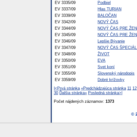
EV 3335/09
Podbiel
EV 3337/09
Hlas TURIAN
EV 3339/09
BALOČAN
EV 3342/09
NOVÝ ČAS
EV 3344/09
NOVÝ ČAS PRE ŽE
EV 3345/09
NOVÝ ČAS PRE ŽE
EV 3346/09
Lepšie Bývanie
EV 3347/09
NOVÝ ČAS ŠPECIÁL
EV 3348/09
ŽIVOT
EV 3350/09
EVA
EV 3351/09
Svet koní
EV 3355/09
Slovenský národopis
EV 3359/09
Dobré krížovky
|<Prvá stránka
«Predchádzajúca stránka
11
12
30
Ďalšia stránka»
Posledná stránka>|
Počet nájdených záznamov:
1373
© 