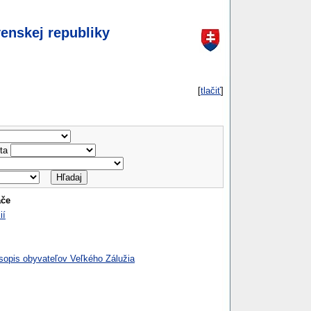
enskej republiky
[
tlačiť
]
ta
ače
ií
opis obyvateľov Veľkého Zálužia