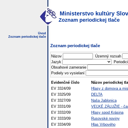
Ministerstvo kultúry Slov
Zoznam periodickej tlače
Úvod
Zoznam periodickej tlače
Zoznam periodickej tlače
Názov
Územný rozsah
Jazyk
Periodici
Obsahové zameranie
Podiely vo vysielaní
Evidenčné číslo
Názov periodickej tl
EV 3324/09
Hlasy z domova a mis
EV 3325/09
DELTA
EV 3327/09
Naša Jablonica
EV 3331/09
VEĽKÉ ZÁLUŽIE - čas
EV 3332/09
Hlasy spod Krásina
EV 3333/09
Rusovské noviny
EV 3334/09
Hlas Vrbového