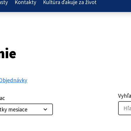
asty
Kontakty
Kultúra ďakuje za život
nie
Objednávky
Vyhľ
ac
tky mesiace
expand_more