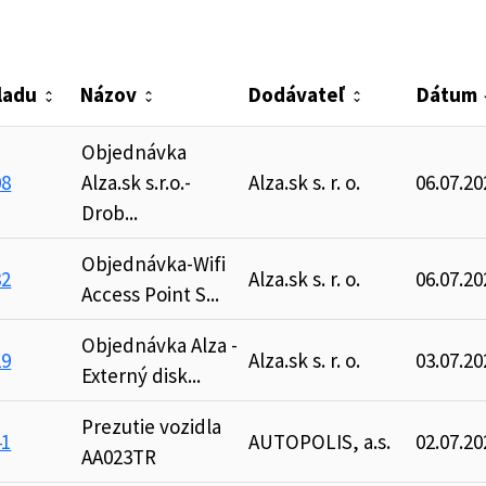
mov
kladu
Názov
Dodávateľ
Dátum
unfold_more
unfold_more
unfold_more
arro
Objednávka
08
Alza.sk s.r.o.-
Alza.sk s. r. o.
06.07.20
Drob...
Objednávka-Wifi
82
Alza.sk s. r. o.
06.07.20
Access Point S...
Objednávka Alza -
29
Alza.sk s. r. o.
03.07.20
Externý disk...
Prezutie vozidla
41
AUTOPOLIS, a.s.
02.07.20
AA023TR