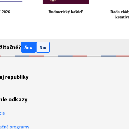
MK 2026
Budmerický kaštieľ
Rada vl
krea
užitočné?
Áno
Nie
ej republiky
hle odkazy
cie
ačné programy