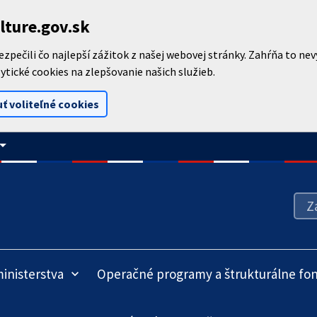
lture.gov.sk
pečili čo najlepší zážitok z našej webovej stránky. Zahŕňa to ne
ytické cookies na zlepšovanie našich služieb.
ť voliteľné cookies
_drop_down
inisterstva
Operačné programy a štrukturálne fo
keyboard_arrow_down