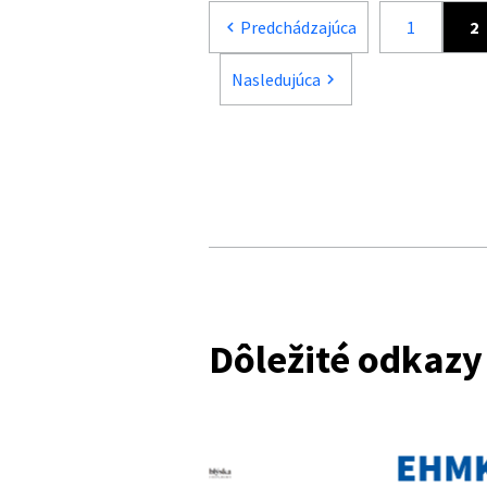
Predchádzajúca
1
2
chevron_left
Nasledujúca
chevron_right
Dôležité odkazy