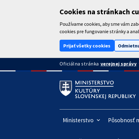
Preskočiť na hlavný obsah
Cookies na stránkach cu
Používame cookies, aby sme vám zabez
cookies pre fungovanie stránky a anal
Prijať všetky cookies
Odmietnu
arrow
verejnej správy
Oficiálna stránka
Ministerstvo
Pôsobnosť m
keyboard_arrow_down