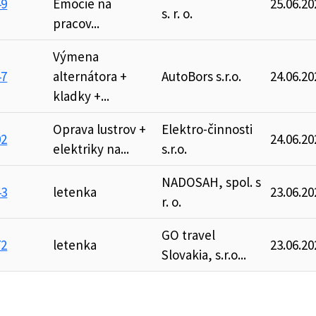
49
Emócie na
25.06.20
s. r. o.
pracov...
Výmena
47
alternátora +
AutoBors s.r.o.
24.06.20
kladky +...
Oprava lustrov +
Elektro-činnosti
02
24.06.20
elektriky na...
s.r.o.
NADOSAH, spol. s
43
letenka
23.06.20
r. o.
GO travel
72
letenka
23.06.20
Slovakia, s.r.o...