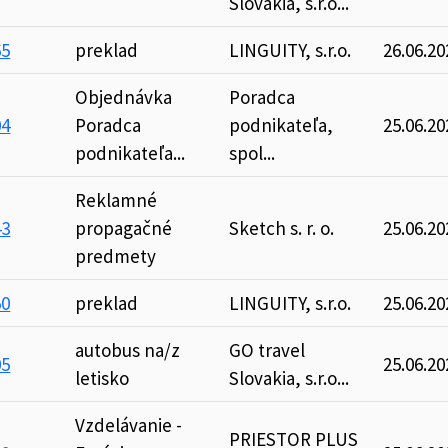
Slovakia, s.r.o...
65
preklad
LINGUITY, s.r.o.
26.06.20
Objednávka
Poradca
04
Poradca
podnikateľa,
25.06.20
podnikateľa...
spol...
Reklamné
43
propagačné
Sketch s. r. o.
25.06.20
predmety
50
preklad
LINGUITY, s.r.o.
25.06.20
autobus na/z
GO travel
05
25.06.20
letisko
Slovakia, s.r.o...
Vzdelávanie -
PRIESTOR PLUS