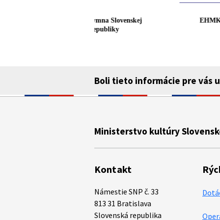
adenia v správe
Štátna hymna Slovenskej
EH
 SR
republiky
Boli tieto informácie pre vás 
Ministerstvo kultúry Slovensk
Kontakt
Rýc
Námestie SNP č. 33
Dotá
813 31 Bratislava
Slovenská republika
Oper