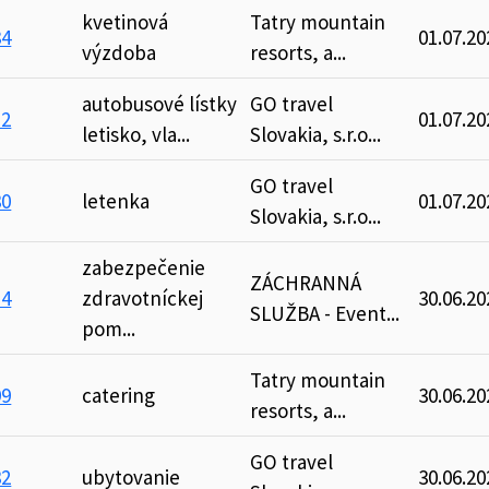
kvetinová
Tatry mountain
84
01.07.20
výzdoba
resorts, a...
autobusové lístky
GO travel
12
01.07.20
letisko, vla...
Slovakia, s.r.o...
GO travel
30
letenka
01.07.20
Slovakia, s.r.o...
zabezpečenie
ZÁCHRANNÁ
14
zdravotníckej
30.06.20
SLUŽBA - Event...
pom...
Tatry mountain
99
catering
30.06.20
resorts, a...
GO travel
32
ubytovanie
30.06.20