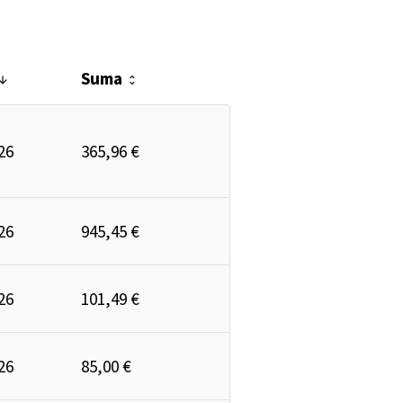
Suma
w_downward
unfold_more
26
365,96 €
26
945,45 €
26
101,49 €
26
85,00 €