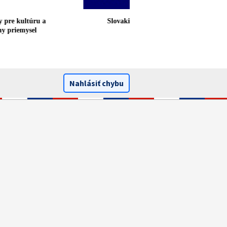
ády pre kultúru a
Slovakiana
tívny priemysel
Nahlásiť chybu