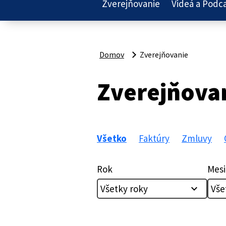
Zverejňovanie
Videá a Podc
Domov
Zverejňovanie
Zverejňova
Všetko
Faktúry
Zmluvy
Rok
Mesi
Všetky roky
Vše
expand_more