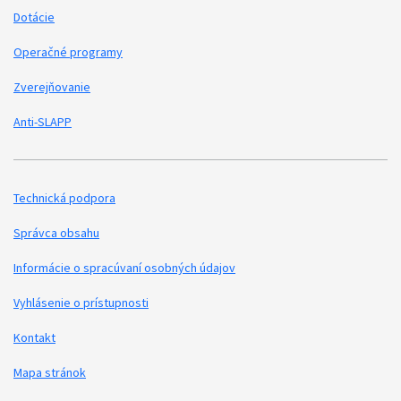
Dotácie
Operačné programy
Zverejňovanie
Anti-SLAPP
Technická podpora
Podporné odkazy
Správca obsahu
Informácie o spracúvaní osobných údajov
Vyhlásenie o prístupnosti
Kontakt
Mapa stránok