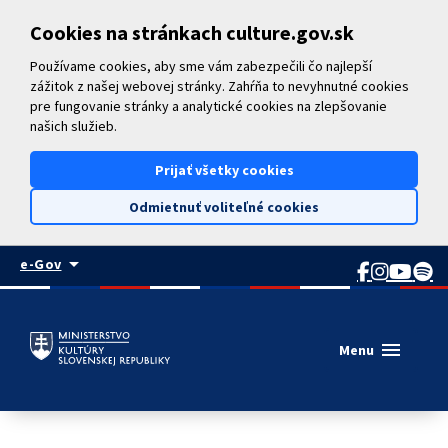
Preskočiť na hlavný obsah
Cookies na stránkach culture.gov.sk
Používame cookies, aby sme vám zabezpečili čo najlepší
zážitok z našej webovej stránky. Zahŕňa to nevyhnutné cookies
pre fungovanie stránky a analytické cookies na zlepšovanie
našich služieb.
Prijať všetky cookies
Odmietnuť voliteľné cookies
arrow_drop_down
e-Gov
menu
Menu