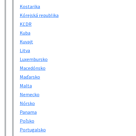
Kostarika
Kórejská republika
KĽDR
Kuba
Kuvajt
Litva
Luxembursko
Macedónsko
Maďarsko
Malta
Nemecko
Nórsko
Panama
Poľsko
Portugalsko