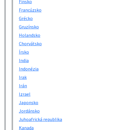
Fínsko
Francúzsko
Grécko
Gruzínsko
Holandsko
Chorvátsko
Írsko
India
Indonézia
Irak
Irán
Izrael
Japonsko
Jordánsko
Juhoafrická republika
Kanada