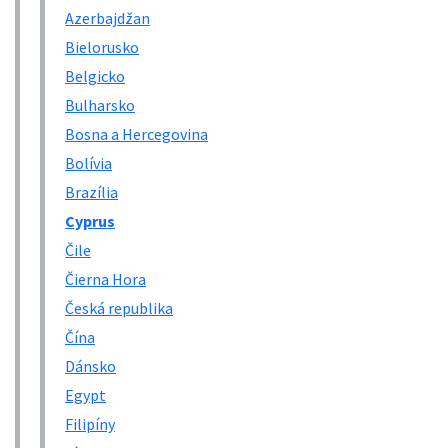
Azerbajdžan
Bielorusko
Belgicko
Bulharsko
Bosna a Hercegovina
Bolívia
Brazília
Cyprus
Čile
Čierna Hora
Česká republika
Čína
Dánsko
Egypt
Filipíny