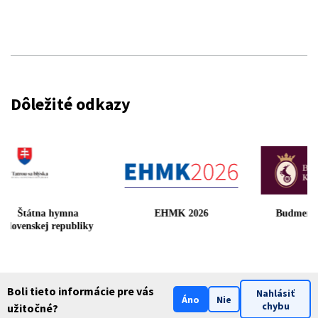
Dôležité odkazy
Štátna hymna
EHMK 2026
Budmeri
Slovenskej republiky
Boli tieto informácie pre vás
Nahlásiť
Áno
Nie
chybu
užitočné?