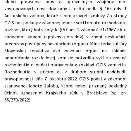
alebo porušeniu práv a oprávnených záujmov ním
zastupovaných nositeľov práv a osôb podľa § 165 ods. 1
Autorského zákona, ktoré s ním uzavreli zmluvy. Zo strany
OZIS bol podaný v zákonnej lehote voči tomuto rozhodnutiu
rozklad, ktorý bol v zmysle § 57 ods. 2 zákona č. 71/1967 Zb. o
správnom konaní (správny poriadok) v znení neskorších
predpisov postúpený odvolaciemu orgánu. Ministerka kultúry
Slovenskej republiky ako odvolací orgán na základe
odporúčania rozkladovej komisie potvrdila vyššie uvedené
rozhodnutie o odňatí oprávnenia a rozklad OZIS zamietla.
Rozhodnutia v prvom aj v druhom stupni nadobudli
právoplatnosť dňa 7. októbra 2022. OZIS podal v zákonom
stanovenej lehote žalobu, ktorej nebol priznaný odkladný
účinok uznesením Krajského súdu v Bratislave (sp. zn.
6S/270/2022).