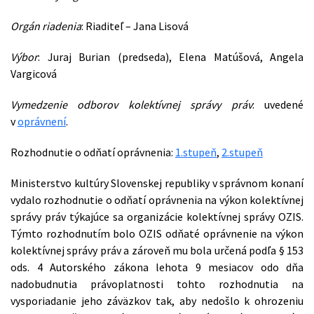
Orgán riadenia
: Riaditeľ – Jana Lisová
Výbor
: Juraj Burian (predseda), Elena Matúšová, Angela
Vargicová
Vymedzenie odborov kolektívnej správy práv
: uvedené
v
oprávnení
.
Rozhodnutie o odňatí oprávnenia:
1.stupeň
,
2.stupeň
Ministerstvo kultúry Slovenskej republiky v správnom konaní
vydalo rozhodnutie o odňatí oprávnenia na výkon kolektívnej
správy práv týkajúce sa organizácie kolektívnej správy OZIS.
Týmto rozhodnutím bolo OZIS odňaté oprávnenie na výkon
kolektívnej správy práv a zároveň mu bola určená podľa § 153
ods. 4 Autorského zákona lehota 9 mesiacov odo dňa
nadobudnutia právoplatnosti tohto rozhodnutia na
vysporiadanie jeho záväzkov tak, aby nedošlo k ohrozeniu