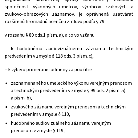
spoločnosť výkonných umelcov, výrobcov zvukových a
zvukovo-obrazových záznamov, je oprávnená uzatvárať
rozšírenú hromadnú licenčnú zmluvu podľa § 79
v rozsahu § 80 ods.1 písm. a), a to vo vzťahu
– k hudobnému audiovizuálnemu záznamu technickým
predvedením v zmysle § 118 ods. 3 písm. c),
– k výberu primeranej odmeny za použitie
zaznamenaného umeleckého výkonu verejným prenosom
a technickým predvedením v zmysle § 99 ods. 2 písm. a)
a písm. b),
zvukového záznamu verejným prenosom a technickým
predvedením v zmysle § 110,
hudobného audiovizuálneho záznamu verejným
prenosom v zmysle § 119;