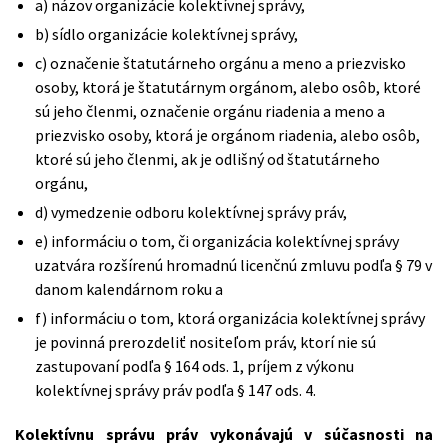
a) názov organizácie kolektívnej správy,
b) sídlo organizácie kolektívnej správy,
c) označenie štatutárneho orgánu a meno a priezvisko
osoby, ktorá je štatutárnym orgánom, alebo osôb, ktoré
sú jeho členmi, označenie orgánu riadenia a meno a
priezvisko osoby, ktorá je orgánom riadenia, alebo osôb,
ktoré sú jeho členmi, ak je odlišný od štatutárneho
orgánu,
d) vymedzenie odboru kolektívnej správy práv,
e) informáciu o tom, či organizácia kolektívnej správy
uzatvára rozšírenú hromadnú licenčnú zmluvu podľa § 79 v
danom kalendárnom roku a
f) informáciu o tom, ktorá organizácia kolektívnej správy
je povinná prerozdeliť nositeľom práv, ktorí nie sú
zastupovaní podľa § 164 ods. 1, príjem z výkonu
kolektívnej správy práv podľa § 147 ods. 4.
Kolektívnu správu práv vykonávajú v súčasnosti na