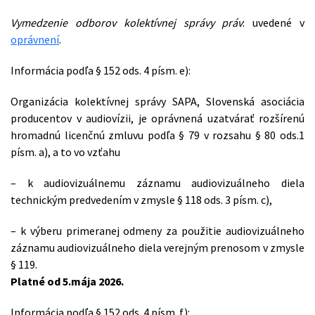
Vymedzenie odborov kolektívnej správy práv
: uvedené v
oprávnení
.
Informácia podľa § 152 ods. 4 písm. e):
Organizácia kolektívnej správy SAPA, Slovenská asociácia
producentov v audiovízii, je oprávnená uzatvárať rozšírenú
hromadnú licenčnú zmluvu podľa § 79 v rozsahu § 80 ods.1
písm. a), a to vo vzťahu
– k audiovizuálnemu záznamu audiovizuálneho diela
technickým predvedením v zmysle § 118 ods. 3 písm. c),
– k výberu primeranej odmeny za použitie audiovizuálneho
záznamu audiovizuálneho diela verejným prenosom v zmysle
§ 119.
Platné od 5.mája 2026.
Informácia podľa § 152 ods. 4 písm. f):