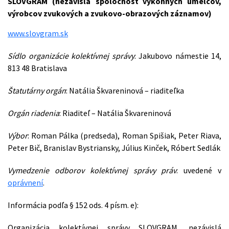
SLOVGRAM (nezávislá spoločnosť výkonných umelcov,
výrobcov zvukových a zvukovo-obrazových záznamov)
www.slovgram.sk
Sídlo organizácie kolektívnej správy
: Jakubovo námestie 14,
813 48 Bratislava
Štatutárny orgán
: Natália Škvareninová – riaditeľka
Orgán riadenia
: Riaditeľ – Natália Škvareninová
Výbor
: Roman Pálka (predseda), Roman Spišiak, Peter Riava,
Peter Bič, Branislav Bystriansky, Július Kinček, Róbert Sedlák
Vymedzenie odborov kolektívnej správy práv
: uvedené v
oprávnení
.
Informácia podľa § 152 ods. 4 písm. e):
Organizácia kolektívnej správy SLOVGRAM, nezávislá