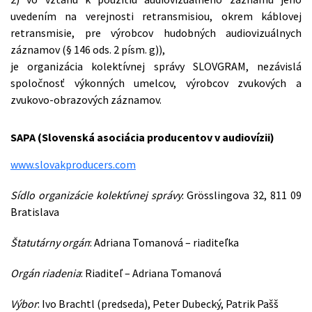
uvedením na verejnosti retransmisiou, okrem káblovej
retransmisie, pre výrobcov hudobných audiovizuálnych
záznamov (§ 146 ods. 2 písm. g)),
je organizácia kolektívnej správy SLOVGRAM, nezávislá
spoločnosť výkonných umelcov, výrobcov zvukových a
zvukovo-obrazových záznamov.
SAPA (Slovenská asociácia producentov v audiovízii)
www.slovakproducers.com
Sídlo organizácie kolektívnej správy
: Grösslingova 32, 811 09
Bratislava
Štatutárny orgán
: Adriana Tomanová – riaditeľka
Orgán riadenia
: Riaditeľ – Adriana Tomanová
Výbor
: Ivo Brachtl (predseda), Peter Dubecký, Patrik Pašš