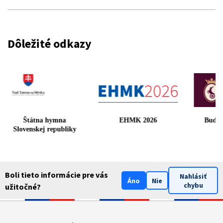
Dôležité odkazy
Štátna hymna
EHMK 2026
Bud
Slovenskej republiky
Boli tieto informácie pre vás
Nahlásiť
Áno
Nie
chybu
užitočné?