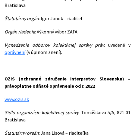
Bratislava
Štatutárny orgán
: Igor Janok – riaditeľ
Orgán riadenia
: Výkonný výbor ZAFA
Vymedzenie odborov kolektívnej správy práv
: uvedené v
oprávnení
(v úplnom znení).
OZIS (ochranné združenie interpretov Slovenska) –
právoplatne odňaté oprávnenie od r. 2022
www.ozis.sk
Sídlo organizácie kolektívnej správy
: Tomášikova 5/A, 821 01
Bratislava
Štatutárny orgán
: Jana Lisová – riaditeľka