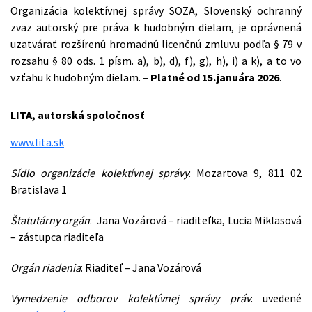
Organizácia kolektívnej správy SOZA, Slovenský ochranný
zväz autorský pre práva k hudobným dielam, je oprávnená
uzatvárať rozšírenú hromadnú licenčnú zmluvu podľa § 79 v
rozsahu § 80 ods. 1 písm. a), b), d), f), g), h), i) a k), a to vo
vzťahu k hudobným dielam. –
Platné od 15.januára 2026
.
LITA, autorská spoločnosť
www.lita.sk
Sídlo organizácie kolektívnej správy
: Mozartova 9, 811 02
Bratislava 1
Štatutárny orgán
: Jana Vozárová – riaditeľka, Lucia Miklasová
– zástupca riaditeľa
Orgán riadenia
: Riaditeľ – Jana Vozárová
Vymedzenie odborov kolektívnej správy práv
: uvedené