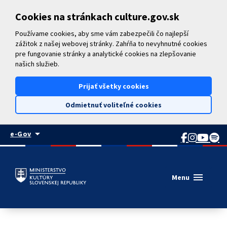
Preskočiť na hlavný obsah
Cookies na stránkach culture.gov.sk
Používame cookies, aby sme vám zabezpečili čo najlepší
zážitok z našej webovej stránky. Zahŕňa to nevyhnutné cookies
pre fungovanie stránky a analytické cookies na zlepšovanie
našich služieb.
Prijať všetky cookies
Odmietnuť voliteľné cookies
arrow_drop_down
e-Gov
menu
Menu