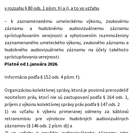
v rozsahu § 80 ods. 1 písm. h) a i), a to vo vzťahu
– k zaznamenanému umeleckému výkonu, zvukovému
záznamu a hudobnému audiovizuálnemu záznamu
sprístupňovaním verejnosti a vyhotovením rozmnoženiny
zaznamenaného umeleckého výkonu, zvukového záznamu a
hudobného audiovizuálneho záznamu na účely takéhoto
sprístupňovania verejnosti.
Platné od 1.januára 2026.
Informácia podľa § 152 ods. 4 písm. f):
Organizáciou kolektívnej správy, ktorá je povinná prerozdeliť
nositeľom práv, ktorí nie sú zastupovaní podľa § 164 ods. 1,
príjem z výkonu kolektívnej správy práv podľa § 147 ods. 2
1) vo vzťahu k výberu primeranej odmeny za káblovú
retransmisiu pre výrobcov hudobných audiovizuálnych
záznamov (§ 146 ods. 2 písm. d)) a
2) vo vzťahu k použitiu audiovizuálneho záznamu jeho