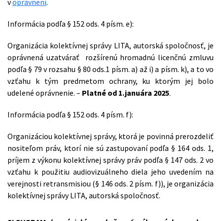
v
oprávnení
.
Informácia podľa § 152 ods. 4 písm. e):
Organizácia kolektívnej správy LITA, autorská spoločnosť, je
oprávnená uzatvárať rozšírenú hromadnú licenčnú zmluvu
podľa § 79 v rozsahu § 80 ods.1 písm. a) až i) a písm. k), a to vo
vzťahu k tým predmetom ochrany, ku ktorým jej bolo
udelené oprávnenie. –
Platné od 1.januára 2025
.
Informácia podľa § 152 ods. 4 písm. f):
Organizáciou kolektívnej správy, ktorá je povinná prerozdeliť
nositeľom práv, ktorí nie sú zastupovaní podľa § 164 ods. 1,
príjem z výkonu kolektívnej správy práv podľa § 147 ods. 2 vo
vzťahu k použitiu audiovizuálneho diela jeho uvedením na
verejnosti retransmisiou (§ 146 ods. 2 písm. f)), je organizácia
kolektívnej správy LITA, autorská spoločnosť.