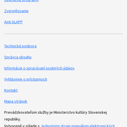
Zverejňovanie
Anti-SLAPP
Technická podpora
Podporné odkazy
Správca obsahu
Informácie o spracúvaní osobných údajov
Vyhlásenie o prístupnosti
Kontakt
Mapa stránok
Prevádzkovateľom služby je Ministerstvo kultúry Slovenskej
republiky.
Vytvorené v súlade s
Jednotným dizajn manuálom elektronických