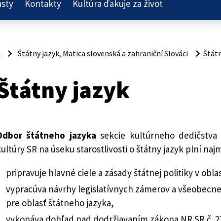
asty
Kontakty
Kultúra ďakuje za život
a
Štátny jazyk, Matica slovenská a zahraniční Slováci
Štátn
Štátny jazyk
Odbor štátneho jazyka
sekcie kultúrneho dedičstva 
ultúry SR na úseku starostlivosti o štátny jazyk plní najm
pripravuje hlavné ciele a zásady štátnej politiky v obla
vypracúva návrhy legislatívnych zámerov a všeobecn
pre oblasť štátneho jazyka,
vykonáva dohľad nad dodržiavaním zákona NR SR č. 270