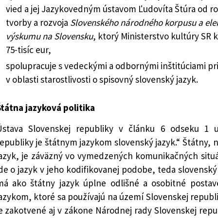
vied a jej Jazykovedným ústavom Ľudovíta Štúra od rok
tvorby a rozvoja
Slovenského národného korpusu
a
ele
výskumu na Slovensku
, ktorý Ministerstvo kultúry S
75-tisíc eur,
spolupracuje s vedeckými a odbornými inštitúciami pr
v oblasti starostlivosti o spisovný slovenský jazyk.
tátna jazyková politika
Ústava Slovenskej republiky v článku 6 odseku 1 
epubliky je štátnym jazykom slovenský jazyk.“ Štátny, n
jazyk, je záväzný vo vymedzených komunikačných situác
de o jazyk v jeho kodifikovanej podobe, teda slovenský
má ako štátny jazyk úplne odlišné a osobitné posta
azykom, ktoré sa používajú na území Slovenskej republ
e zakotvené aj v zákone Národnej rady Slovenskej repub