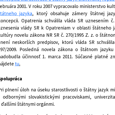
ebruára 2001. V roku 2007 vypracovalo ministerstvo kul
štátneho jazyka
, ktorý obsahuje zámery štátnej jazy
koncepcii. Opatrenia schválila vláda SR uznesením č
uznesenia vlády SR k Opatreniam v oblasti štátneho j
ultúry novelu zákona NR SR č. 270/1995 Z. z. o štátno
znení neskorších predpisov, ktorú vláda SR schválil
197/2009. Posledná novela zákona o štátnom jazyku
nadobudla účinnosť 1. marca 2011. Súčasné platné z
nájdete
tu
.
Spolupráca
ri plnení úloh na úseku starostlivosti o štátny jazyk m
s odbornými slovakistickými pracoviskami, univerzit
 ďalšími štátnymi orgánmi.