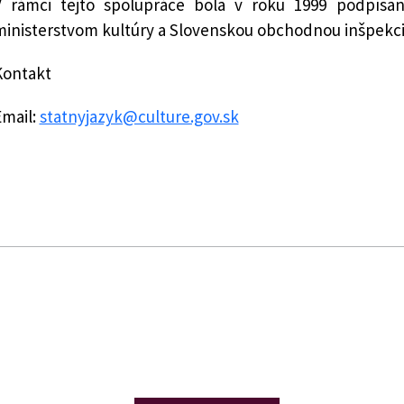
V rámci tejto spolupráce bola v roku 1999 podpísa
ministerstvom kultúry a Slovenskou obchodnou inšpekci
Kontakt
Email:
statnyjazyk@culture.gov.sk