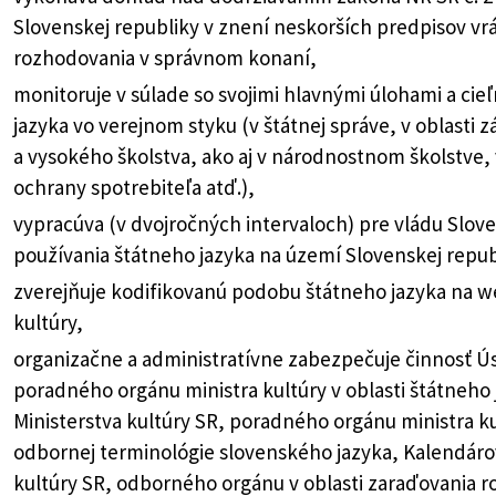
Slovenskej republiky v znení neskorších predpisov v
rozhodovania v správnom konaní,
monitoruje v súlade so svojimi hlavnými úlohami a cie
jazyka vo verejnom styku (v štátnej správe, v oblasti
a vysokého školstva, ako aj v národnostnom školstve, v
ochrany spotrebiteľa atď.),
vypracúva (v dvojročných intervaloch) pre vládu Slove
používania štátneho jazyka na území Slovenskej repub
zverejňuje kodifikovanú podobu štátneho jazyka na w
kultúry,
organizačne a administratívne zabezpečuje činnosť Ús
poradného orgánu ministra kultúry v oblasti štátneho 
Ministerstva kultúry SR, poradného orgánu ministra kul
odbornej terminológie slovenského jazyka, Kalendárov
kultúry SR, odborného orgánu v oblasti zaraďovania 