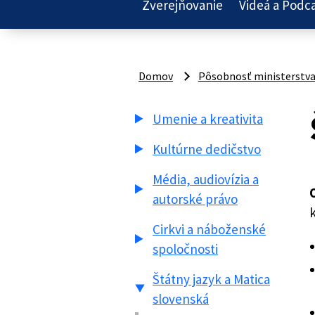
Zverejňovanie
Videá a Podc
Domov
Pôsobnosť ministerstv
Umenie a kreativita
Kultúrne dedičstvo
Média, audiovízia a
autorské právo
k
Cirkvi a náboženské
spoločnosti
Štátny jazyk a Matica
slovenská