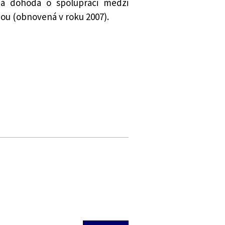
ná dohoda o spolupráci medzi
ou (obnovená v roku 2007).