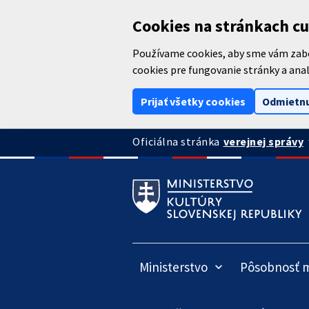
Preskočiť na hlavný obsah
Cookies na stránkach cu
Používame cookies, aby sme vám zabez
cookies pre fungovanie stránky a anal
Prijať všetky cookies
Odmietnu
arrow
verejnej správy
Oficiálna stránka
Ministerstvo
Pôsobnosť m
keyboard_arrow_down