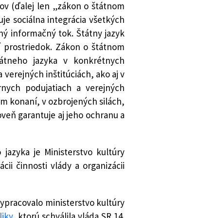
sov (ďalej len „zákon o štátnom
je sociálna integrácia všetkých
ný informačný tok. Štátny jazyk
 prostriedok. Zákon o štátnom
tátneho jazyka v konkrétnych
verejných inštitúciách, ako aj v
rnych podujatiach a verejných
m konaní, v ozbrojených silách,
veň garantuje aj jeho ochranu a
jazyka je Ministerstvo kultúry
cii činnosti vlády a organizácii
 vypracovalo ministerstvo kultúry
liky
, ktorú schválila vláda SR 14.