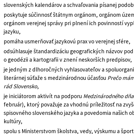
slovenských kalendárov a schvaľovania písanej podob
poskytuje súčinnosť štátnym orgánom, orgánom územ
orgánom verejnej správy pri plnení ich povinností vyp
jazyku,
pomáha usmerňovať jazykovú prax vo verejnej sfére,
odsúhlasuje štandardizáciu geografických názvov podľa
o geodézii a kartografii v znení neskorších predpisov,
je jedným z dlhoročných vyhlasovateľov a spoluorgani
literárnej súťaže s medzinárodnou účasťou
Prečo mám
rád Slovensko
,
je iniciátorom aktivít na podporu
Medzinárodného dňa 
február), ktorý považuje za vhodnú príležitosť na zvy
spisovného slovenského jazyka a povedomia našich obč
kultúry,
spolu s Ministerstvom školstva, vedy, výskumu a špo