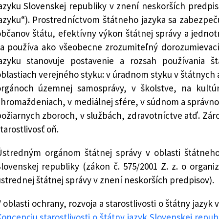
azyku Slovenskej republiky v znení neskorších predpi
azyku“). Prostredníctvom štátneho jazyka sa zabezpeču
bčanov štátu, efektívny výkon štátnej správy a jednot
sa používa ako všeobecne zrozumiteľný dorozumievací
jazyku stanovuje postavenie a rozsah používania š
blastiach verejného styku: v úradnom styku v štátnych a 
orgánoch územnej samosprávy, v školstve, na kultú
hromaždeniach, v mediálnej sfére, v súdnom a správno
ožiarnych zboroch, v službách, zdravotníctve atď. Záro
tarostlivosť oň.
Ústredným orgánom štátnej správy v oblasti štátneho 
lovenskej republiky (zákon č. 575/2001 Z. z. o organizá
strednej štátnej správy v znení neskorších predpisov).
 oblasti ochrany, rozvoja a starostlivosti o štátny jazyk
oncepciu starostlivosti o štátny jazyk Slovenskej repub