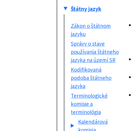
Štátny jazyk
Zákon o štátnom
jazyku
Správy o stave
používania štátneho
jazyka na území SR
Kodifikovaná
podoba štátneho
jazyka
Terminologické
komisie a
terminológia
Kalendárová
komisia