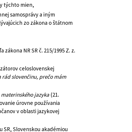
y týchto mien,
nej samosprávy a iným
lývajúcich zo zákona o štátnom
 zákona NR SR č. 215/1995 Z. z.
zátorov celoslovenskej
 rád slovenčinu, prečo mám
materinského jazyka
(21.
šovanie úrovne používania
anov v oblasti jazykovej
rtu SR, Slovenskou akadémiou