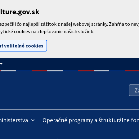
lture.gov.sk
pečili čo najlepší zážitok z našej webovej stránky. Zahŕňa to ne
ytické cookies na zlepšovanie našich služieb.
ť voliteľné cookies
_drop_down
inisterstva
Operačné programy a štrukturálne fo
keyboard_arrow_down