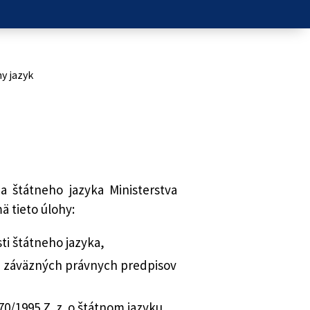
y jazyk
a štátneho jazyka Ministerstva
ä tieto úlohy:
sti štátneho jazyka,
e záväzných právnych predpisov
/1995 Z. z. o štátnom jazyku