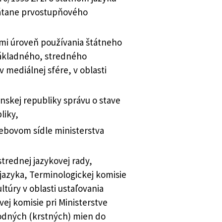
rátane prvostupňového
ľmi úroveň používania štátneho
 základného, stredného
 mediálnej sfére, v oblasti
nskej republiky správu o stave
liky,
ebovom sídle ministerstva
trednej jazykovej rady,
jazyka, Terminologickej komisie
túry v oblasti ustaľovania
ej komisie pri Ministerstve
rodných (krstných) mien do