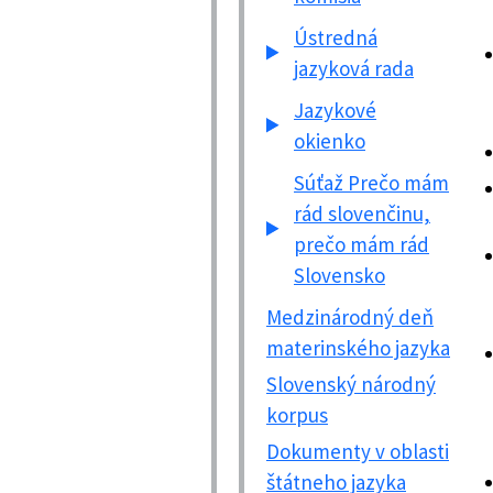
Ústredná
jazyková rada
Jazykové
okienko
Súťaž Prečo mám
rád slovenčinu,
prečo mám rád
Slovensko
Medzinárodný deň
materinského jazyka
Slovenský národný
korpus
Dokumenty v oblasti
štátneho jazyka