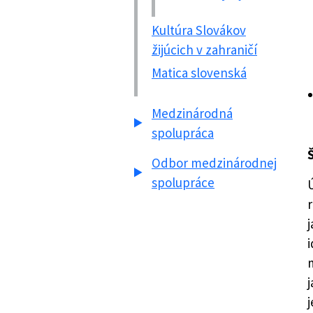
Kultúra Slovákov
žijúcich v zahraničí
Matica slovenská
Medzinárodná
spolupráca
Š
Odbor medzinárodnej
spolupráce
r
i
j
j