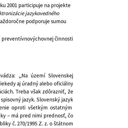
u 2001 participuje na projekte
ktronizácie jazykovedného
R každoročne podporuje sumou
i preventívnovýchovnej činnosti
uvádza: „Na území Slovenskej
iekedy aj úradný alebo oficiálny
iách. Treba však zdôrazniť, že
 spisovný jazyk. Slovenský jazyk
venie oproti všetkým ostatným
iky – má pred nimi prednosť, čo
liky č. 270/1995 Z. z. o štátnom