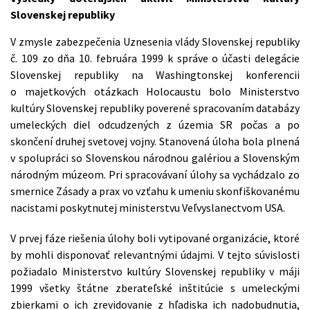
Slovenskej republiky
V zmysle zabezpečenia Uznesenia vlády Slovenskej republiky
č. 109 zo dňa 10. februára 1999 k správe o účasti delegácie
Slovenskej republiky na Washingtonskej konferencii
o majetkových otázkach Holocaustu bolo Ministerstvo
kultúry Slovenskej republiky poverené spracovaním databázy
umeleckých diel odcudzených z územia SR počas a po
skončení druhej svetovej vojny. Stanovená úloha bola plnená
v spolupráci so Slovenskou národnou galériou a Slovenským
národným múzeom. Pri spracovávaní úlohy sa vychádzalo zo
smernice Zásady a prax vo vzťahu k umeniu skonfiškovanému
nacistami poskytnutej ministerstvu Veľvyslanectvom USA.
V prvej fáze riešenia úlohy boli vytipované organizácie, ktoré
by mohli disponovať relevantnými údajmi. V tejto súvislosti
požiadalo Ministerstvo kultúry Slovenskej republiky v máji
1999 všetky štátne zberateľské inštitúcie s umeleckými
zbierkami o ich zrevidovanie z hľadiska ich nadobudnutia,