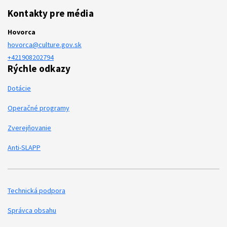
Kontakty pre média
Hovorca
hovorca@culture.gov.sk
+421908202794
Rýchle odkazy
Dotácie
Operačné programy
Zverejňovanie
Anti-SLAPP
Technická podpora
Podporné odkazy
Správca obsahu