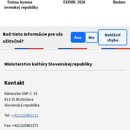
Štátna hymna
EHMK 2026
Budmeri
Slovenskej republiky
Boli tieto informácie pre vás
Nahlásiť
Áno
Nie
chybu
užitočné?
Ministerstvo kultúry Slovenskej republiky
Kontakt
Námestie SNP č. 33
813 31 Bratislava
Slovenská republika
Tel.:
+421220482111
Fax: +421220482271