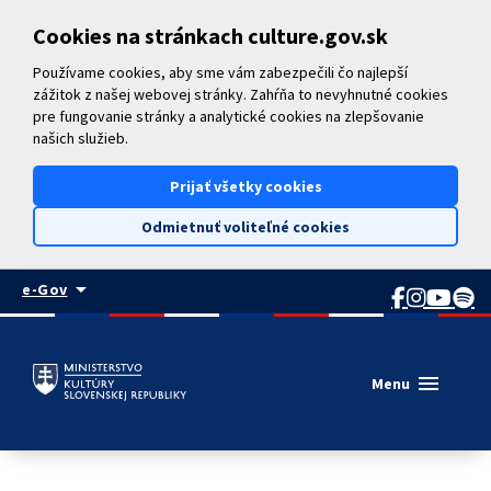
Preskočiť na hlavný obsah
Cookies na stránkach culture.gov.sk
Používame cookies, aby sme vám zabezpečili čo najlepší
zážitok z našej webovej stránky. Zahŕňa to nevyhnutné cookies
pre fungovanie stránky a analytické cookies na zlepšovanie
našich služieb.
Prijať všetky cookies
Odmietnuť voliteľné cookies
arrow_drop_down
e-Gov
menu
Menu