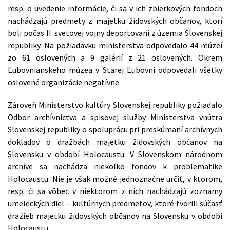
resp. o uvedenie informácie, či sa v ich zbierkových fondoch
nachádzajú predmety z majetku židovských občanov, ktorí
boli počas II. svetovej vojny deportovaní z územia Slovenskej
republiky. Na požiadavku ministerstva odpovedalo 44 múzeí
zo 61 oslovených a 9 galérií z 21 oslovených. Okrem
Ľubovnianskeho múzea v Starej Ľubovni odpovedali všetky
oslovené organizácie negatívne.
Zároveň Ministerstvo kultúry Slovenskej republiky požiadalo
Odbor archívnictva a spisovej služby Ministerstva vnútra
Slovenskej republiky o spoluprácu pri preskúmaní archívnych
dokladov o dražbách majetku židovských občanov na
Slovensku v období Holocaustu. V Slovenskom národnom
archíve sa nachádza niekoľko fondov k problematike
Holocaustu. Nie je však možné jednoznačne určiť, v ktorom,
resp. či sa vôbec v niektorom z nich nachádzajú zoznamy
umeleckých diel – kultúrnych predmetov, ktoré tvorili súčasť
dražieb majetku židovských občanov na Slovensku v období
Holocaustu.