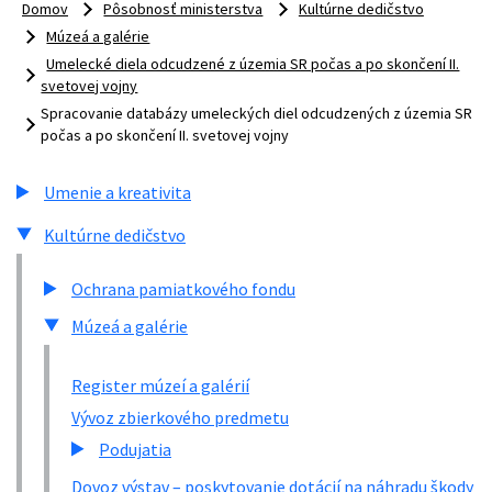
Domov
Pôsobnosť ministerstva
Kultúrne dedičstvo
Múzeá a galérie
Umelecké diela odcudzené z územia SR počas a po skončení II.
svetovej vojny
Spracovanie databázy umeleckých diel odcudzených z územia SR
počas a po skončení II. svetovej vojny
Umenie a kreativita
Kultúrne dedičstvo
Ochrana pamiatkového fondu
Múzeá a galérie
Register múzeí a galérií
Vývoz zbierkového predmetu
Podujatia
Dovoz výstav – poskytovanie dotácií na náhradu škody