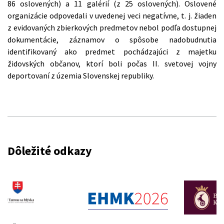
86 oslovených) a 11 galérií (z 25 oslovených). Oslovené
organizácie odpovedali v uvedenej veci negatívne, t. j. žiaden
z evidovaných zbierkových predmetov nebol podľa dostupnej
dokumentácie, záznamov o spôsobe nadobudnutia
identifikovaný ako predmet pochádzajúci z majetku
židovských občanov, ktorí boli počas II. svetovej vojny
deportovaní z územia Slovenskej republiky.
Dôležité odkazy