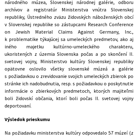
národného múzea, Slovenskej národnej galérie, odboru
archívov a registratúr Ministerstva vnútra Slovenskej
republiky, Ústredného zväzu židovských náboženských obcí
v Slovenskej republike so zástupcami Research Conference
on Jewish Material Claims Against Germany, Inc.,
k problematike týkajúcej sa umeleckých predmetov, ako aj
iného majetku kultúrno-umeleckého charakteru,
ukoristených z územia Slovenska počas a po skončení II.
svetovej vojny, Ministerstvo kultúry Slovenskej republiky
opätovne oslovilo všetky slovenské múzeá a galérie
s požiadavkou o zrevidovanie svojich umeleckých zbierok po
stránke ich nadobudnutia, resp. s požiadavkou o poskytnutie
informácie o zbierkových predmetoch, ktorých majiteľmi
boli židovskí občania, ktorí boli počas II. svetovej vojny
deportovaní.
Výsledok prieskumu
Na požiadavku ministerstva kultúry odpovedalo 57 múzeí (z