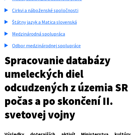
Cirkvi a náboženské spoločnosti
Štátny jazyk a Matica slovenská
Medzinárodná spolupráca
Odbor medzinárodnej spolupráce
Spracovanie databázy
umeleckých diel
odcudzených z územia SR
počas a po skončení II.
svetovej vojny
Výsledky doterajších aktivít Ministerstva kultúry