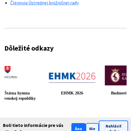
Členovia Ústrednej knižničnej rady
Dôležité odkazy
Štátna hymna
EHMK 2026
Budmerick
Slovenskej republiky
Boli tieto informácie pre vás
Nahlásiť
Áno
Nie