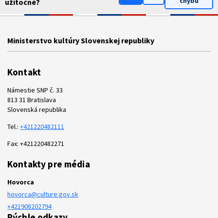
chybu
užitočné?
Ministerstvo kultúry Slovenskej republiky
Kontakt
Námestie SNP č. 33
813 31 Bratislava
Slovenská republika
Tel.:
+421220482111
Fax: +421220482271
Kontakty pre média
Hovorca
hovorca@culture.gov.sk
+421908202794
Rýchle odkazy