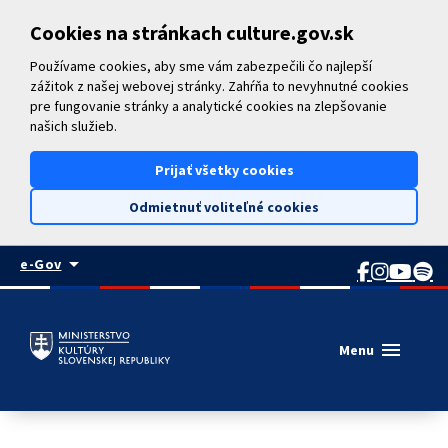
Preskočiť na hlavný obsah
Cookies na stránkach culture.gov.sk
Používame cookies, aby sme vám zabezpečili čo najlepší
zážitok z našej webovej stránky. Zahŕňa to nevyhnutné cookies
pre fungovanie stránky a analytické cookies na zlepšovanie
našich služieb.
Prijať všetky cookies
Odmietnuť voliteľné cookies
arrow_drop_down
e-Gov
menu
Menu