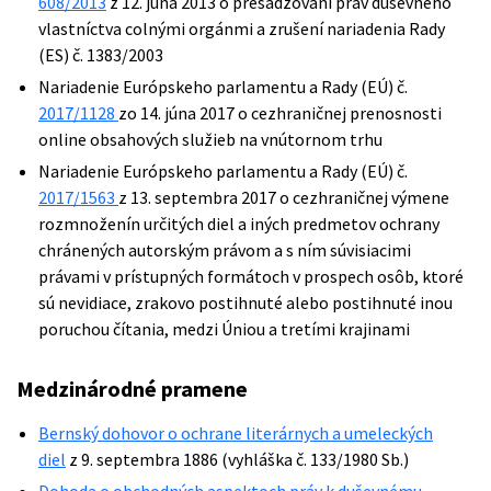
608/2013
z 12. júna 2013 o presadzovaní práv duševného
vlastníctva colnými orgánmi a zrušení nariadenia Rady
(ES) č. 1383/2003
Nariadenie Európskeho parlamentu a Rady (EÚ) č.
2017/1128
zo 14. júna 2017 o cezhraničnej prenosnosti
online obsahových služieb na vnútornom trhu
Nariadenie Európskeho parlamentu a Rady (EÚ) č.
2017/1563
z 13. septembra 2017 o cezhraničnej výmene
rozmnoženín určitých diel a iných predmetov ochrany
chránených autorským právom a s ním súvisiacimi
právami v prístupných formátoch v prospech osôb, ktoré
sú nevidiace, zrakovo postihnuté alebo postihnuté inou
poruchou čítania, medzi Úniou a tretími krajinami
Medzinárodné pramene
Bernský dohovor o ochrane literárnych a umeleckých
diel
z 9. septembra 1886 (vyhláška č. 133/1980 Sb.)