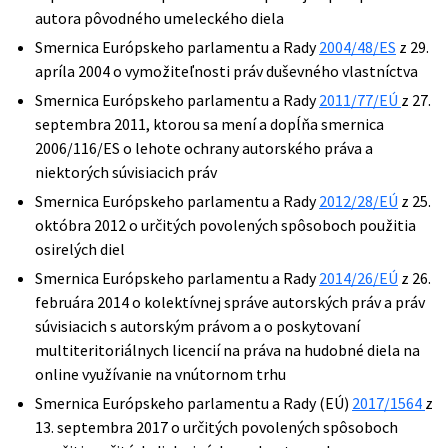
autora pôvodného umeleckého diela
Smernica Európskeho parlamentu a Rady
2004/48/ES
z 29.
apríla 2004 o vymožiteľnosti práv duševného vlastníctva
Smernica Európskeho parlamentu a Rady
2011/77/EÚ
z 27.
septembra 2011, ktorou sa mení a dopĺňa smernica
2006/116/ES o lehote ochrany autorského práva a
niektorých súvisiacich práv
Smernica Európskeho parlamentu a Rady
2012/28/EÚ
z 25.
októbra 2012 o určitých povolených spôsoboch použitia
osirelých diel
Smernica Európskeho parlamentu a Rady
2014/26/EÚ
z 26.
februára 2014 o kolektívnej správe autorských práv a práv
súvisiacich s autorským právom a o poskytovaní
multiteritoriálnych licencií na práva na hudobné diela na
online využívanie na vnútornom trhu
Smernica Európskeho parlamentu a Rady (EÚ)
2017/1564
z
13. septembra 2017 o určitých povolených spôsoboch