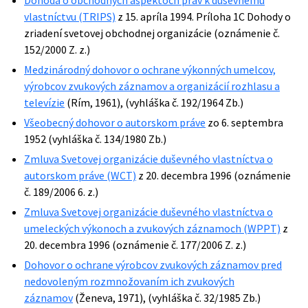
Dohoda o obchodných aspektoch práv k duševnému
vlastníctvu (TRIPS)
z 15. apríla 1994. Príloha 1C Dohody o
zriadení svetovej obchodnej organizácie (oznámenie č.
152/2000 Z. z.)
Medzinárodný dohovor o ochrane výkonných umelcov,
výrobcov zvukových záznamov a organizácií rozhlasu a
televízie
(Rím, 1961), (vyhláška č. 192/1964 Zb.)
Všeobecný dohovor o autorskom práve
zo 6. septembra
1952 (vyhláška č. 134/1980 Zb.)
Zmluva Svetovej organizácie duševného vlastníctva o
autorskom práve (WCT)
z 20. decembra 1996 (oznámenie
č. 189/2006 6. z.)
Zmluva Svetovej organizácie duševného vlastníctva o
umeleckých výkonoch a zvukových záznamoch (WPPT)
z
20. decembra 1996 (oznámenie č. 177/2006 Z. z.)
Dohovor o ochrane výrobcov zvukových záznamov pred
nedovoleným rozmnožovaním ich zvukových
záznamov
(Ženeva, 1971), (vyhláška č. 32/1985 Zb.)