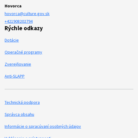
Hovorca
hovorca@culture.gov.sk
+421908202794
Rýchle odkazy
Dotácie
Operačné programy
Zverejňovanie
Anti-SLAPP
Technická podpora
Podporné odkazy
Správca obsahu
Informácie o spracúvaní osobných údajov