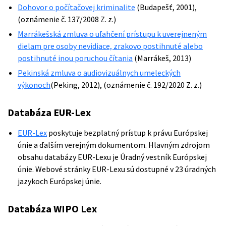
Dohovor o počítačovej kriminalite
(Budapešť, 2001),
(oznámenie č. 137/2008 Z. z.)
Marrákešská zmluva o uľahčení prístupu k uverejneným
dielam pre osoby nevidiace, zrakovo postihnuté alebo
postihnuté inou poruchou čítania
(Marrákeš, 2013)
Pekinská zmluva o audiovizuálnych umeleckých
výkonoch
(Peking, 2012), (oznámenie č. 192/2020 Z. z.)
Databáza EUR-Lex
EUR-Lex
poskytuje bezplatný prístup k právu Európskej
únie a ďalším verejným dokumentom. Hlavným zdrojom
obsahu databázy EUR-Lexu je Úradný vestník Európskej
únie. Webové stránky EUR-Lexu sú dostupné v 23 úradných
jazykoch Európskej únie.
Databáza WIPO Lex