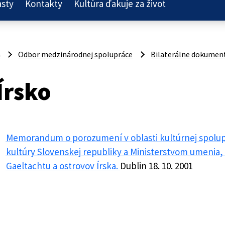
asty
Kontakty
Kultúra ďakuje za život
a
Odbor medzinárodnej spolupráce
Bilaterálne dokumen
Írsko
Memorandum o porozumení v oblasti kultúrnej spolu
kultúry Slovenskej republiky a Ministerstvom umenia,
Gaeltachtu a ostrovov Írska.
Dublin 18. 10. 2001