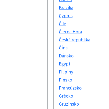
Brazília
Cyprus
Čile
Čierna Hora
Česká republika
Čína
Dánsko
Egypt
Filipíny
Fínsko
Francúzsko
Grécko
Gruzínsko