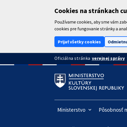
Preskočiť na hlavný obsah
Cookies na stránkach cu
Používame cookies, aby sme vám zabez
cookies pre fungovanie stránky a anal
Prijať všetky cookies
Odmietnu
arrow
verejnej správy
Oficiálna stránka
Ministerstvo
Pôsobnosť m
keyboard_arrow_down