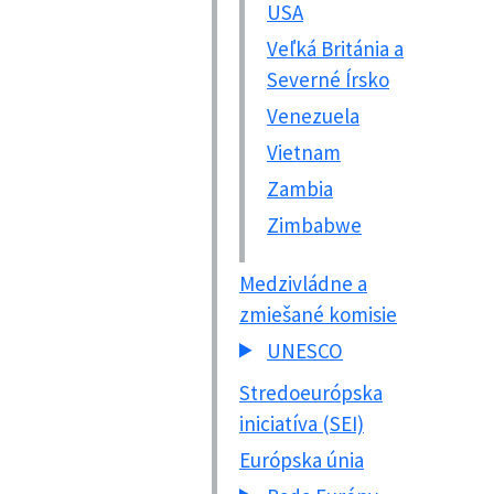
USA
Veľká Británia a
Severné Írsko
Venezuela
Vietnam
Zambia
Zimbabwe
Medzivládne a
zmiešané komisie
UNESCO
Stredoeurópska
iniciatíva (SEI)
Európska únia