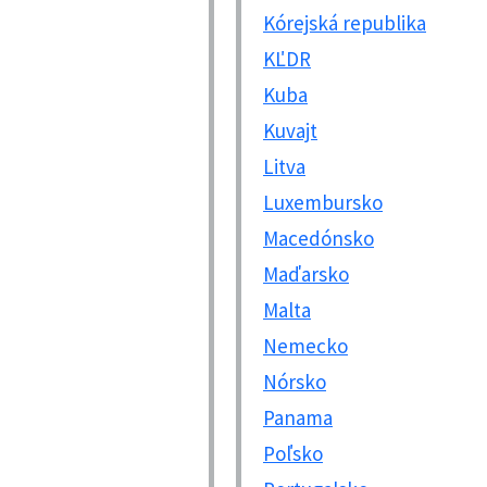
Kórejská republika
KĽDR
Kuba
Kuvajt
Litva
Luxembursko
Macedónsko
Maďarsko
Malta
Nemecko
Nórsko
Panama
Poľsko