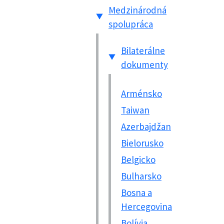
Medzinárodná
spolupráca
Bilaterálne
dokumenty
Arménsko
Taiwan
Azerbajdžan
Bielorusko
Belgicko
Bulharsko
Bosna a
Hercegovina
Bolívia