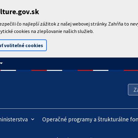
lture.gov.sk
pečili čo najlepší zážitok z našej webovej stránky. Zahŕňa to ne
ytické cookies na zlepšovanie našich služieb.
ť voliteľné cookies
_drop_down
inisterstva
Operačné programy a štrukturálne fo
keyboard_arrow_down