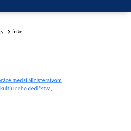
ty
Írsko
práce medzi Ministerstvom
 kultúrneho dedičstva,