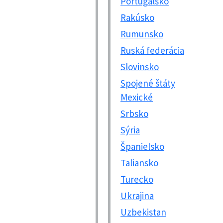
Portugalsko
Rakúsko
Rumunsko
Ruská federácia
Slovinsko
Spojené štáty
Mexické
Srbsko
Sýria
Španielsko
Taliansko
Turecko
Ukrajina
Uzbekistan