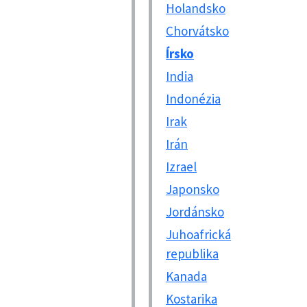
Holandsko
Chorvátsko
Írsko
India
Indonézia
Irak
Irán
Izrael
Japonsko
Jordánsko
Juhoafrická
republika
Kanada
Kostarika