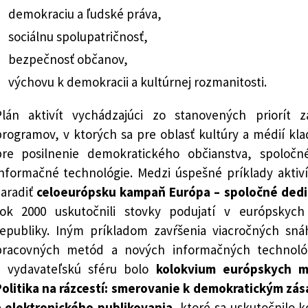
demokraciu a ľudské práva,
sociálnu spolupatričnosť,
bezpečnosť občanov,
výchovu k demokracii a kultúrnej rozmanitosti.
Plán aktivít vychádzajúci zo stanovených priorít
rogramov, v ktorých sa pre oblasť kultúry a médií kl
pre posilnenie demokratického občianstva, spoloč
informačné technológie. Medzi úspešné príklady aktiví
zaradiť
celoeurópsku kampaň Európa – spoločné dedi
rok 2000 uskutočnili stovky podujatí v európskych
republiky. Iným príkladom zavŕšenia viacročných s
pracovných metód a nových informačných technológ
a vydavateľskú sféru bolo
kolokvium európskych m
Politika na rázcestí: smerovanie k demokratickým zása
a elektronického publikovania
, ktoré sa uskutočnilo k