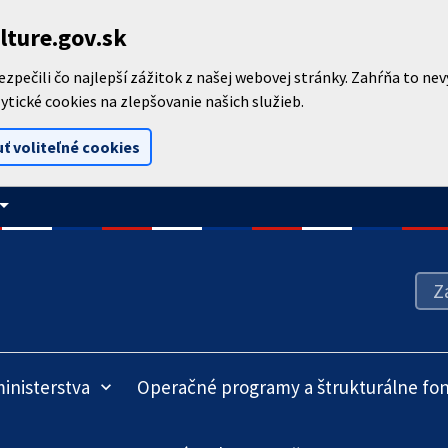
lture.gov.sk
pečili čo najlepší zážitok z našej webovej stránky. Zahŕňa to ne
ytické cookies na zlepšovanie našich služieb.
ť voliteľné cookies
_drop_down
inisterstva
Operačné programy a štrukturálne fo
keyboard_arrow_down