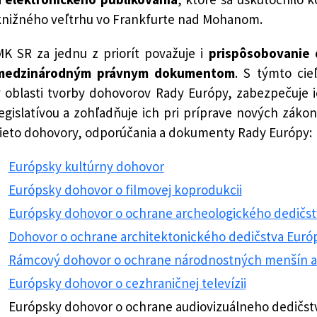
knižného veľtrhu vo Frankfurte nad Mohanom.
MK SR za jednu z priorít považuje i
prispôsobovanie
medzinárodným právnym dokumentom
. S týmto cie
v oblasti tvorby dohovorov Rady Európy, zabezpečuje 
egislatívou a zohľadňuje ich pri príprave nových zákonov
tieto dohovory, odporúčania a dokumenty Rady Európy:
Európsky kultúrny dohovor
Európsky dohovor o filmovej koprodukcii
Európsky dohovor o ochrane archeologického dedičst
Dohovor o ochrane architektonického dedičstva Euró
Rámcový dohovor o ochrane národnostných menšín a 
Európsky dohovor o cezhraničnej televízii
Európsky dohovor o ochrane audiovizuálneho dedičst