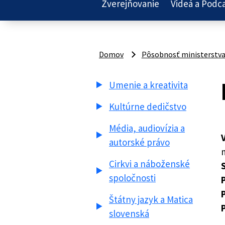
Zverejňovanie
Videá a Podc
Domov
Pôsobnosť ministerstv
Umenie a kreativita
Kultúrne dedičstvo
Média, audiovízia a
autorské právo
m
Cirkvi a náboženské
S
spoločnosti
Štátny jazyk a Matica
slovenská