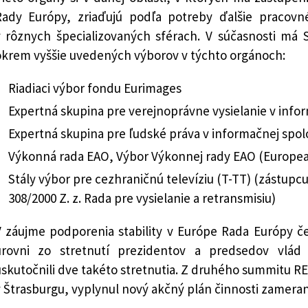
Rady Európy, zriaďujú podľa potreby ďalšie pracovn
v rôznych špecializovaných sférach. V súčasnosti má 
okrem vyššie uvedených výborov v týchto orgánoch:
Riadiaci výbor fondu Eurimages
Expertná skupina pre verejnoprávne vysielanie v info
Expertná skupina pre ľudské práva v informačnej spol
Výkonná rada EAO, Výbor Výkonnej rady EAO (Europea
Stály výbor pre cezhraničnú televíziu (T-TT) (zástupcu
308/2000 Z. z. Rada pre vysielanie a retransmisiu)
V záujme podporenia stability v Európe Rada Európy č
úrovni zo stretnutí prezidentov a predsedov vlád 
skutočnili dve takéto stretnutia. Z druhého summitu RE,
 Štrasburgu, vyplynul nový akčný plán činnosti zameraný 