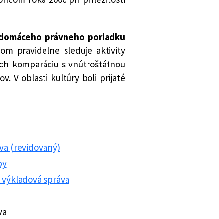
 domáceho právneho poriadku
ľom pravidelne sleduje aktivity
ich komparáciu s vnútroštátnou
. V oblasti kultúry boli prijaté
va (revidovaný)
py
výkladová správa
va