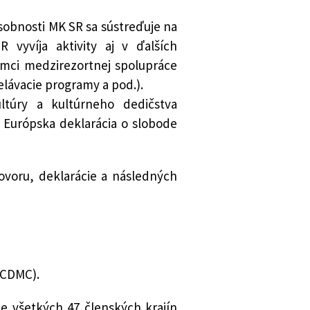
sobnosti MK SR sa sústreďuje na
 vyvíja aktivity aj v ďalších
ámci medzirezortnej spolupráce
elávacie programy a pod.).
ltúry a kultúrneho dedičstva
í Európska deklarácia o slobode
ovoru, deklarácie a následných
(CDMC).
ie všetkých 47 členských krajín