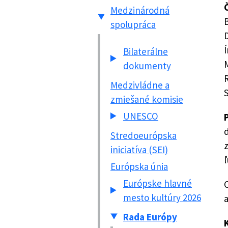
Medzinárodná
spolupráca
Bilaterálne
dokumenty
Medzivládne a
S
zmiešané komisie
UNESCO
Stredoeurópska
z
iniciatíva (SEI)
ľ
Európska únia
Európske hlavné
mesto kultúry 2026
a
Rada Európy