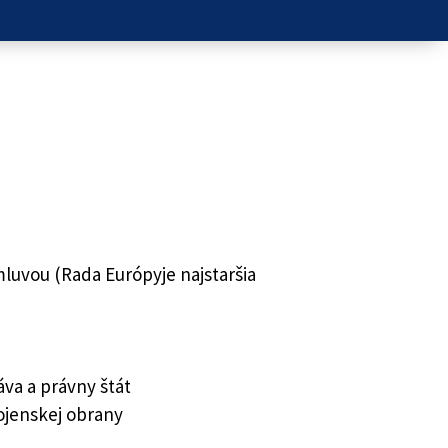
luvou (Rada Európyje najstaršia
áva a právny štát
ojenskej obrany