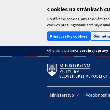
Preskočiť na hlavný obsah
Cookies na stránkach cu
Používame cookies, aby sme vám zabez
cookies pre fungovanie stránky a anal
Prijať všetky cookies
Odmietnu
arrow
verejnej správy
Oficiálna stránka
Ministerstvo
Pôsobnosť m
keyboard_arrow_down