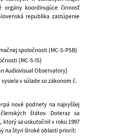
é orgány koordinujúce činnosť
Slovenská republika zastúpenie
rmačnej spoločnosti (MC-S-PSB)
očnosti (MC-S-IS)
n Audiovisual Observatory
)
 vysiela v súlade so zákonom č.
erpá nové podnety na najvyššej
členských štátov. Doteraz sa
 ktorý sa uskutočnil v roku 1997
na štyri široké oblasti priorít: