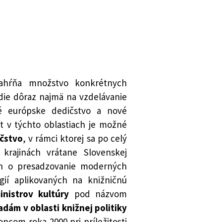
 zahŕňa množstvo konkrétnych
adie dôraz najmä na vzdelávanie
né európske dedičstvo a nové
t v týchto oblastiach je možné
čstvo
, v rámci ktorej sa po celý
 krajinách vrátane Slovenskej
náh o presadzovanie moderných
ií aplikovaných na knižničnú
inistrov kultúry
pod názvom
dám v oblasti knižnej politiky
oncom roka 2000 pri príležitosti