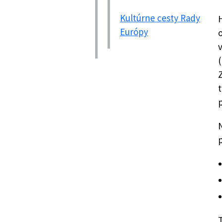
Kultúrne cesty Rady
H
Európy
(
t
p
T