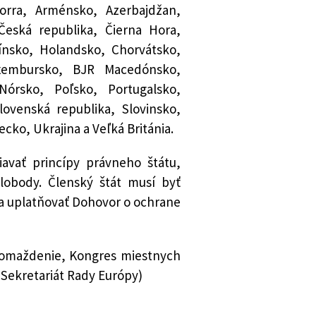
orra, Arménsko, Azerbajdžan,
Česká republika, Čierna Hora,
ínsko, Holandsko, Chorvátsko,
Luxembursko, BJR Macedónsko,
órsko, Poľsko, Portugalsko,
ovenská republika, Slovinsko,
cko, Ukrajina a Veľká Británia.
avať princípy právneho štátu,
lobody. Členský štát musí byť
 a uplatňovať Dohovor o ochrane
romaždenie, Kongres miestnych
(Sekretariát Rady Európy)