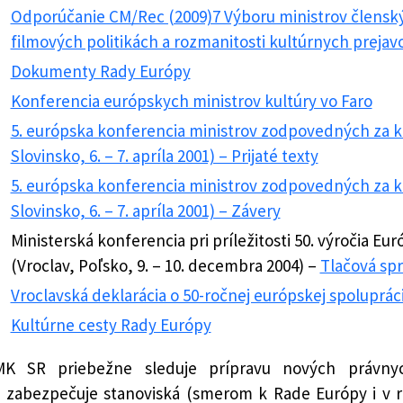
Odporúčanie CM/Rec (2009)7 Výboru ministrov člens
filmových politikách a rozmanitosti kultúrnych prejav
Dokumenty Rady Európy
Konferencia európskych ministrov kultúry vo Faro
5. európska konferencia ministrov zodpovedných za k
Slovinsko, 6. – 7. apríla 2001) – Prijaté texty
5. európska konferencia ministrov zodpovedných za k
Slovinsko, 6. – 7. apríla 2001) – Závery
Ministerská konferencia pri príležitosti 50. výročia 
(Vroclav, Poľsko, 9. – 10. decembra 2004) –
Tlačová sp
Vroclavská deklarácia o 50-ročnej európskej spolupráci 
Kultúrne cesty Rady Európy
MK SR priebežne sleduje prípravu nových právn
a zabezpečuje stanoviská (smerom k Rade Európy i v r