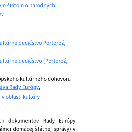
kým štátom o národných
ov
ultúrne dedičstvo Portorož,
ultúrne dedičstvo (Portorož,
Európskeho kultúrneho dohovoru
ráva Rady Európy
,
v oblasti kultúry
ych dokumentov Rady Európy
ámci domácej štátnej správy) v