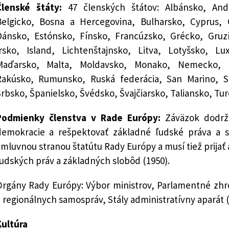
Členské štáty:
47 členských štátov: Albánsko, And
Belgicko, Bosna a Hercegovina, Bulharsko, Cyprus, 
Dánsko, Estónsko, Fínsko, Francúzsko, Grécko, Gruz
Írsko, Island, Lichtenštajnsko, Litva, Lotyšsko, 
Maďarsko, Malta, Moldavsko, Monako, Nemecko, N
Rakúsko, Rumunsko, Ruská federácia, San Marino, Sl
rbsko, Španielsko, Švédsko, Švajčiarsko, Taliansko, Ture
Podmienky členstva v Rade Európy:
Záväzok dodrži
demokracie a rešpektovať základné ľudské práva a s
mluvnou stranou štatútu Rady Európy a musí tiež prijať
udských práv a základných slobôd (1950).
Orgány Rady Európy: Výbor ministrov, Parlamentné zh
 regionálnych samospráv, Stály administratívny aparát 
Kultúra