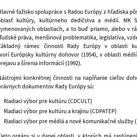
lavné ťažisko spolupráce s Radou Európy z hľadiska pô
oblasť kultúry, kultúrneho dedičstva a médií. MK SR
vymenovaných oblastiach, a to buď priamo, alebo v r
ľudské práva, menšinová problematika, legislatíva, vzd
Základný rámec činnosti Rady Európy v oblasti ku
vorí Európsky kultúrny dohovor (1954), v oblasti médi
rejavu a šírenia informácií (1992).
Nástrojmi konkrétnej činnosti na napĺňanie cieľov doh
právnych dokumentov Rady Európy sú:
Riadiaci výbor pre kultúru (CDCULT)
Riadiaci výbor pre kultúru a krajinu (CDPATEP)
Riadiaci výbor pre médiá a nové komunikačné služby 
ieto orgány si v danej oblasti, v ktorých má zastúpen