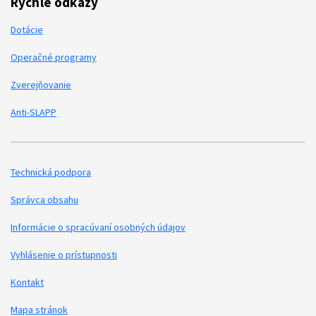
Rýchle odkazy
Dotácie
Operačné programy
Zverejňovanie
Anti-SLAPP
Technická podpora
Podporné odkazy
Správca obsahu
Informácie o spracúvaní osobných údajov
Vyhlásenie o prístupnosti
Kontakt
Mapa stránok