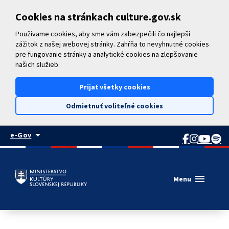
Preskočiť na hlavný obsah
Cookies na stránkach culture.gov.sk
Používame cookies, aby sme vám zabezpečili čo najlepší
zážitok z našej webovej stránky. Zahŕňa to nevyhnutné cookies
pre fungovanie stránky a analytické cookies na zlepšovanie
našich služieb.
Prijať všetky cookies
Odmietnuť voliteľné cookies
arrow_drop_down
e-Gov
menu
Menu