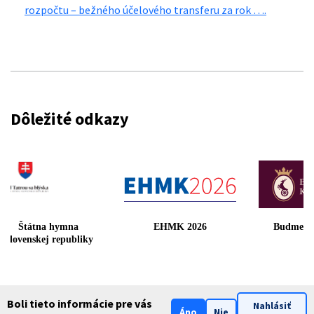
rozpočtu – bežného účelového transferu za rok ….
Dôležité odkazy
Štátna hymna
EHMK 2026
Budmeri
Slovenskej republiky
Boli tieto informácie pre vás
Nahlásiť
Áno
Nie