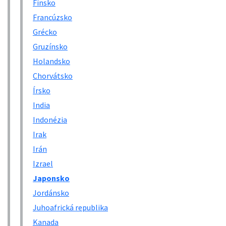
Fínsko
Francúzsko
Grécko
Gruzínsko
Holandsko
Chorvátsko
Írsko
India
Indonézia
Irak
Irán
Izrael
Japonsko
Jordánsko
Juhoafrická republika
Kanada