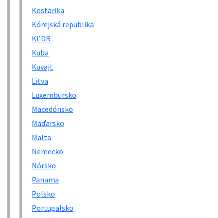
Kostarika
Kórejská republika
KĽDR
Kuba
Kuvajt
Litva
Luxembursko
Macedónsko
Maďarsko
Malta
Nemecko
Nórsko
Panama
Poľsko
Portugalsko