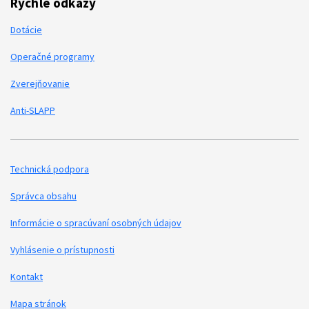
Rýchle odkazy
Dotácie
Operačné programy
Zverejňovanie
Anti-SLAPP
Technická podpora
Podporné odkazy
Správca obsahu
Informácie o spracúvaní osobných údajov
Vyhlásenie o prístupnosti
Kontakt
Mapa stránok