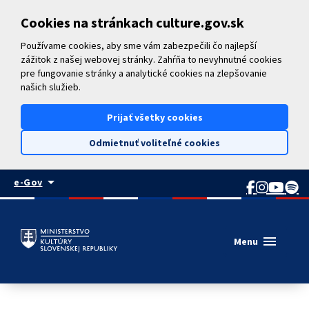
Preskočiť na hlavný obsah
Cookies na stránkach culture.gov.sk
Používame cookies, aby sme vám zabezpečili čo najlepší
zážitok z našej webovej stránky. Zahŕňa to nevyhnutné cookies
pre fungovanie stránky a analytické cookies na zlepšovanie
našich služieb.
Prijať všetky cookies
Odmietnuť voliteľné cookies
arrow_drop_down
e-Gov
menu
Menu