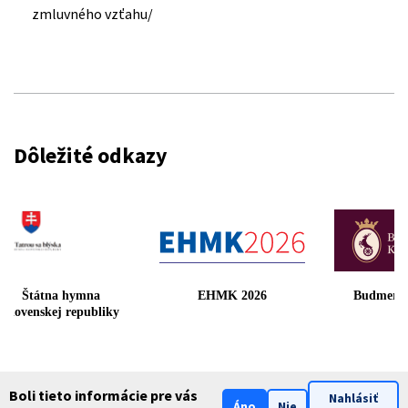
zmluvného vzťahu/
Dôležité odkazy
Štátna hymna
EHMK 2026
Budmeric
Slovenskej republiky
Boli tieto informácie pre vás
Nahlásiť
Áno
Nie