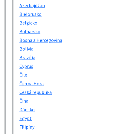
Azerbajdžan
Bielorusko
Belgicko
Bulharsko
Bosna a Hercegovina
Bolívia
Brazília
Cyprus
Čile
Čierna Hora
Česká republika
Čína
Dánsko
Egypt
Filipíny